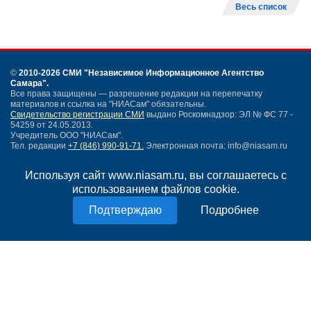
Весь список
©
2010-2026 СМИ
"Независимое Информационное Агентство
Самара"
.
Все права защищены — разрешение редакции на перепечатку
материалов и ссылка на "НИАСам" обязательны.
Свидетельство регистрации СМИ
выдано Роскомнадзор: ЭЛ № ФС 77 -
54259 от 24.05.2013.
Учредитель ООО "НИАСам".
Тел. редакции
+7 (846) 990-91-71.
Электронная почта: info@niasam.ru
Написать письмо
Используя сайт www.niasam.ru, вы соглашаетесь с
Карта сайта
использованием файлов cookie.
Нашли ошибку?
Политика конфиденциальности
Подробнее
Согласие на обработку персональных данных
18+