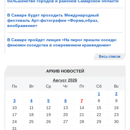
большинстве городов и районов Самарской области
В Самаре будет проходить Международный
фестиваль Арт-фотографии «Форма,образ,
воображение»
В Самаре пройдет лекция «На пирог пришли соседи:
феномен соседства в современном краеведении»
Весь список
АРХИВ НОВОСТЕЙ
Август
2026
Пн
Вт
Ср
Чт
Пт
Сб
Вс
1
2
3
4
5
6
7
8
9
10
11
12
13
14
15
16
17
18
19
20
21
22
23
24
25
26
27
28
29
30
31