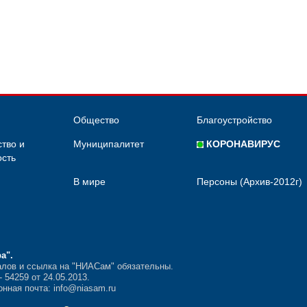
Общество
Благоустройство
тво и
Муниципалитет
КОРОНАВИРУС
сть
В мире
Персоны (Архив-2012г)
ра"
.
лов и ссылка на "НИАСам" обязательны.
54259 от 24.05.2013.
нная почта: info@niasam.ru