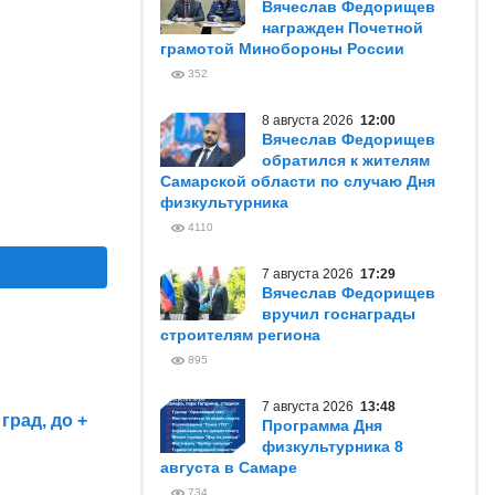
Вячеслав Федорищев
награжден Почетной
грамотой Минобороны России
352
8 августа 2026
12:00
Вячеслав Федорищев
обратился к жителям
Самарской области по случаю Дня
физкультурника
4110
7 августа 2026
17:29
Вячеслав Федорищев
вручил госнаграды
строителям региона
895
7 августа 2026
13:48
град, до +
Программа Дня
физкультурника 8
августа в Самаре
734