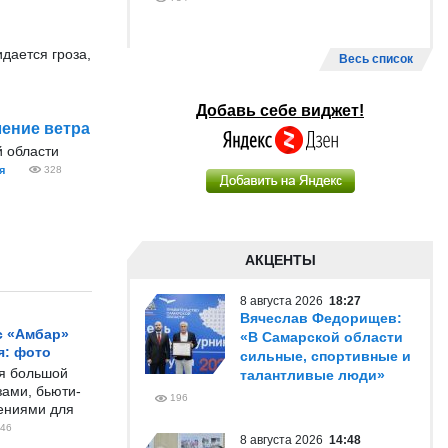
дается гроза,
Весь список
Добавь себе виджет!
ление ветра
 области
я
328
АКЦЕНТЫ
8 августа 2026
18:27
Вячеслав Федорищев:
с «Амбар»
«В Самарской области
я: фото
сильные, спортивные и
ся большой
талантливые люди»
ами, бьюти-
196
чениями для
46
8 августа 2026
14:48