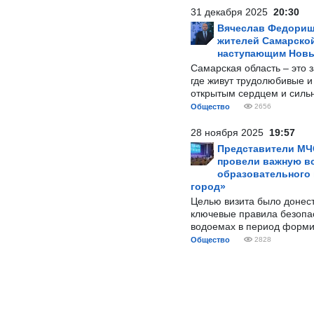
31 декабря 2025
20:30
Вячеслав Федорищ
жителей Самарской
наступающим Нов
Самарская область – это 
где живут трудолюбивые и
открытым сердцем и силь
Общество
2656
28 ноября 2025
19:57
Представители МЧ
провели важную вс
образовательного
город»
Целью визита было донес
ключевые правила безопа
водоемах в период форми
Общество
2828