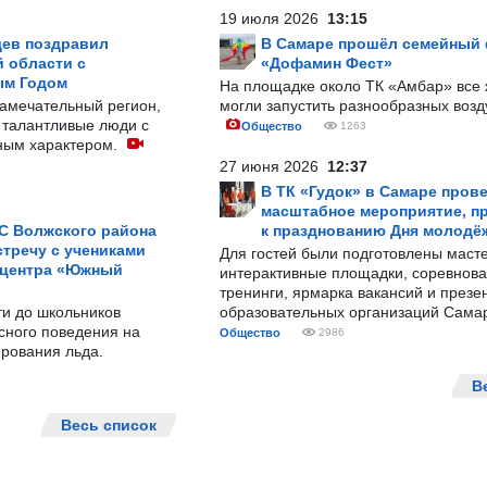
19 июля 2026
13:15
ев поздравил
В Самаре прошёл семейный
 области с
«Дофамин Фест»
ым Годом
На площадке около ТК «Амбар» вс
замечательный регион,
могли запустить разнообразных воз
 талантливые люди с
Общество
1263
ным характером.
27 июня 2026
12:37
В ТК «Гудок» в Самаре пров
масштабное мероприятие, п
С Волжского района
к празднованию Дня молодё
тречу с учениками
Для гостей были подготовлены масте
 центра «Южный
интерактивные площадки, соревнова
тренинги, ярмарка вакансий и презе
ти до школьников
образовательных организаций Сама
сного поведения на
Общество
2986
рования льда.
В
Весь список