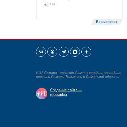
1218
Весь список
НИА Самара - новости Самары сегодня, последние
новости Самары Тольятти и Самарской области
Создание сайта —
mediaidea