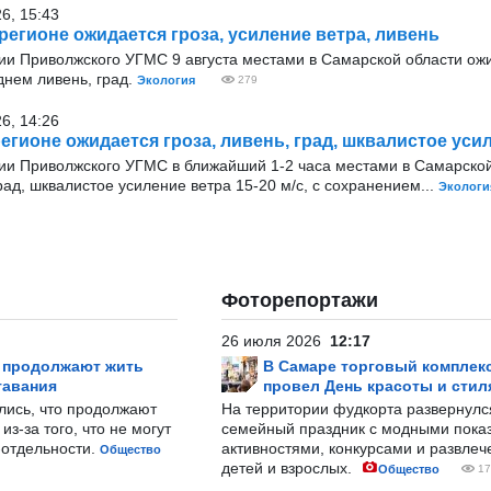
26, 15:43
 регионе ожидается гроза, усиление ветра, ливень
и Приволжского УГМС 9 августа местами в Самарской области ожи
днем ливень, град.
Экология
279
26, 14:26
егионе ожидается гроза, ливень, град, шквалистое уси
и Приволжского УГМС в ближайший 1-2 часа местами в Самарской
рад, шквалистое усиление ветра 15-20 м/с, с сохранением...
Экологи
Фоторепортажи
26 июля 2026
12:17
р продолжают жить
В Самаре торговый комплек
тавания
провел День красоты и стил
лись, что продолжают
На территории фудкорта развернул
з-за того, что не могут
семейный праздник с модными показ
-отдельности.
активностями, конкурсами и развле
Общество
детей и взрослых.
Общество
17