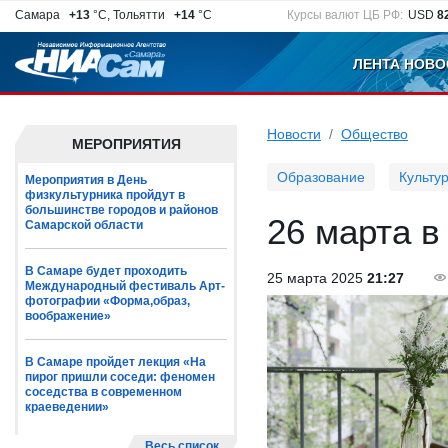
Самара
+13
°C, Тольятти
+14
°C
Курсы валют ЦБ РФ:
USD
8
ЛЕНТА НОВО
Новости
Общество
МЕРОПРИЯТИЯ
Образование
Культу
Мероприятия в День
физкультурника пройдут в
большинстве городов и районов
26 марта в
Самарской области
В Самаре будет проходить
25 марта 2025
21:27
Международный фестиваль Арт-
фотографии «Форма,образ,
воображение»
В Самаре пройдет лекция «На
пирог пришли соседи: феномен
соседства в современном
краеведении»
Весь список