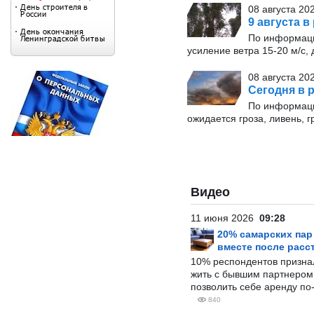
08 августа 20
9 августа в
По информаци
усиление ветра 15-20 м/с, 
08 августа 20
Сегодня в р
По информаци
ожидается гроза, ливень, г
Видео
11 июня 2026
09:28
20% самарских па
вместе после расс
10% респондентов призна
жить с бывшим партнером и
позволить себе аренду по
840