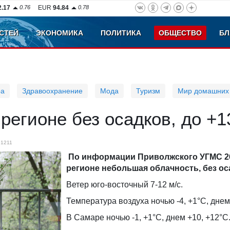
2.17
0.76
EUR
94.84
0.78
СТЕЙ
ЭКОНОМИКА
ПОЛИТИКА
ОБЩЕСТВО
БЛ
ра
Здравоохранение
Мода
Туризм
Мир домашних
 регионе без осадков, до +1
1211
По информации Приволжского УГМС 26
регионе небольшая облачность, без ос
Ветер юго-восточный 7-12 м/с.
Температура воздуха ночью -4, +1°С, днем
В Самаре ночью -1, +1°С, днем +10, +12°С