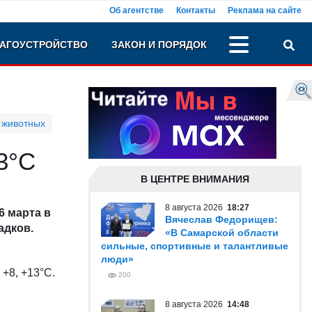
Об агентстве
Контакты
Реклама на сайте
АГОУСТРОЙСТВО
ЗАКОН И ПОРЯДОК
 животных
3°С
В ЦЕНТРЕ ВНИМАНИЯ
8 августа 2026
18:27
 марта в
Вячеслав Федорищев:
адков.
«В Самарской области
сильные, спортивные и талантливые
люди»
 +8, +13°С.
200
.
8 августа 2026
14:48