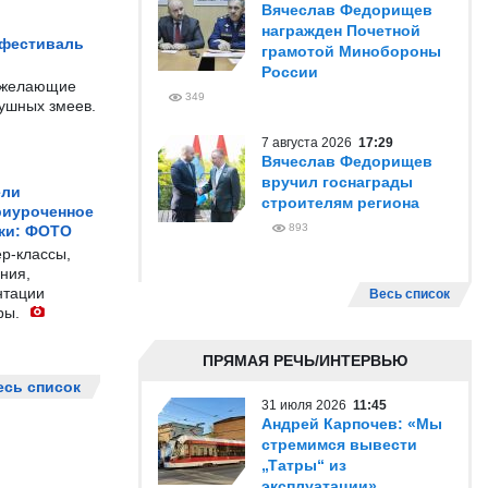
Вячеслав Федорищев
награжден Почетной
 фестиваль
грамотой Минобороны
России
е желающие
349
душных змеев.
7 августа 2026
17:29
Вячеслав Федорищев
вручил госнаграды
ели
строителям региона
риуроченное
893
жи: ФОТО
р-классы,
ния,
нтации
Весь список
ры.
ПРЯМАЯ РЕЧЬ/ИНТЕРВЬЮ
есь список
31 июля 2026
11:45
Андрей Карпочев: «Мы
стремимся вывести
„Татры“ из
эксплуатации»