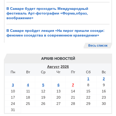
В Самаре будет проходить Международный
фестиваль Арт-фотографии «Форма,образ,
воображение»
В Самаре пройдет лекция «На пирог пришли соседи:
феномен соседства в современном краеведении»
Весь список
АРХИВ НОВОСТЕЙ
Август
2026
Пн
Вт
Ср
Чт
Пт
Сб
Вс
1
2
3
4
5
6
7
8
9
10
11
12
13
14
15
16
17
18
19
20
21
22
23
24
25
26
27
28
29
30
31