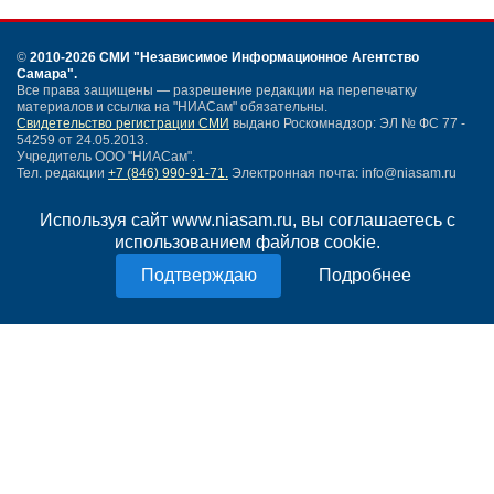
©
2010-2026 СМИ
"Независимое Информационное Агентство
Самара"
.
Все права защищены — разрешение редакции на перепечатку
материалов и ссылка на "НИАСам" обязательны.
Свидетельство регистрации СМИ
выдано Роскомнадзор: ЭЛ № ФС 77 -
54259 от 24.05.2013.
Учредитель ООО "НИАСам".
Тел. редакции
+7 (846) 990-91-71.
Электронная почта: info@niasam.ru
Написать письмо
Используя сайт www.niasam.ru, вы соглашаетесь с
Карта сайта
использованием файлов cookie.
Нашли ошибку?
Политика конфиденциальности
Подробнее
Согласие на обработку персональных данных
18+
НИА Самара - новости Самары сегодня, последние новости Самары
Тольятти и Самарской области