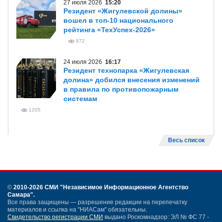
27 июля 2026
15:20
Резидент «Жигулевской долины»
вошел в топ-10 национального
рейтинга «ТехУспех-2026»
972
24 июля 2026
16:17
Резидент технопарка «Жигулевская
долина» добился внесения изменений
в правила по противопожарным
системам
1205
Весь список
©
2010-2026 СМИ
"Независимое Информационное Агентство
Самара"
.
Все права защищены — разрешение редакции на перепечатку
материалов и ссылка на "НИАСам" обязательны.
Свидетельство регистрации СМИ
выдано Роскомнадзор: ЭЛ № ФС 77 -