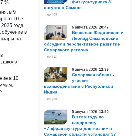
физкультурника 8
,7 %.
августа в Самаре
ия, в 9
465
кроют 10-е
 2025 года
6 августа 2026
20:47
 обучение в
Вячеслав Федорищев и
Леонид Симановский
Самары на
обсудили перспективное развитие
Самарского региона
 в
811
, школа
6 августа 2026
12:39
Самарская область
ние в 10
укрепит
аммам.
взаимодействие с Республикой
е
Индия
730
5 августа 2026
13:50
В этом году по
нацпроекту
«Инфраструктура для жизни» в
Самарской области установят 37