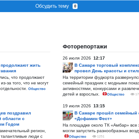
Обсудить тему
0
Фоторепортажи
26 июля 2026
12:17
р продолжают жить
В Самаре торговый комплек
тавания
провел День красоты и стил
лись, что продолжают
На территории фудкорта развернул
з-за того, что не могут
семейный праздник с модными показ
-отдельности.
активностями, конкурсами и развле
Общество
детей и взрослых.
Общество
17
19 июля 2026
13:15
ев поздравил
В Самаре прошёл семейный
 области с
«Дофамин Фест»
ым Годом
На площадке около ТК «Амбар» вс
замечательный регион,
могли запустить разнообразных воз
 талантливые люди с
Общество
1251