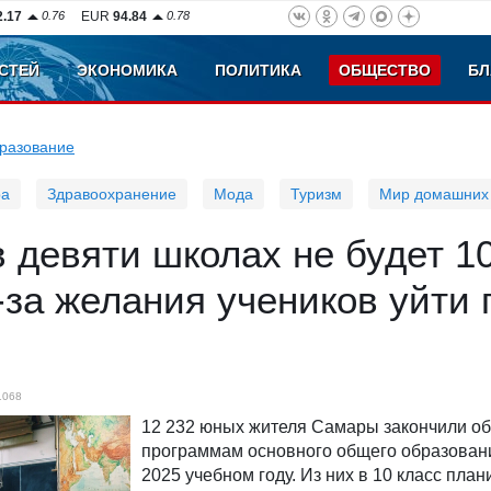
2.17
0.76
EUR
94.84
0.78
СТЕЙ
ЭКОНОМИКА
ПОЛИТИКА
ОБЩЕСТВО
БЛ
разование
ра
Здравоохранение
Мода
Туризм
Мир домашних
 девяти школах не будет 1
-за желания учеников уйти 
1068
12 232 юных жителя Самары закончили об
программам основного общего образовани
2025 учебном году. Из них в 10 класс пла