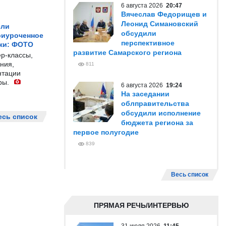
6 августа 2026
20:47
Вячеслав Федорищев и
Леонид Симановский
ели
обсудили
риуроченное
перспективное
жи: ФОТО
развитие Самарского региона
р-классы,
ния,
811
нтации
ры.
6 августа 2026
19:24
На заседании
облправительства
обсудили исполнение
есь список
бюджета региона за
первое полугодие
839
Весь список
ПРЯМАЯ РЕЧЬ/ИНТЕРВЬЮ