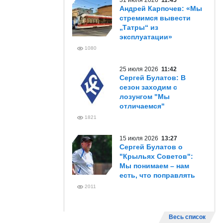
31 июля 2026
11:45
Андрей Карпочев: «Мы
стремимся вывести
„Татры“ из
эксплуатации»
1080
25 июля 2026
11:42
Сергей Булатов: В
сезон заходим с
лозунгом "Мы
отличаемся"
1821
15 июля 2026
13:27
Сергей Булатов о
"Крыльях Советов":
Мы понимаем – нам
есть, что поправлять
2011
Весь список