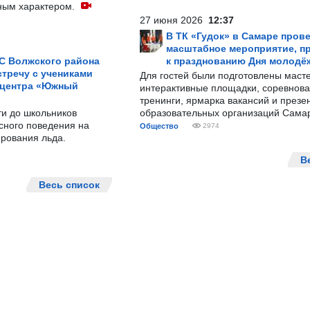
ным характером.
27 июня 2026
12:37
В ТК «Гудок» в Самаре пров
масштабное мероприятие, п
С Волжского района
к празднованию Дня молодё
тречу с учениками
Для гостей были подготовлены масте
 центра «Южный
интерактивные площадки, соревнова
тренинги, ярмарка вакансий и презе
ти до школьников
образовательных организаций Сама
сного поведения на
Общество
2974
рования льда.
В
Весь список