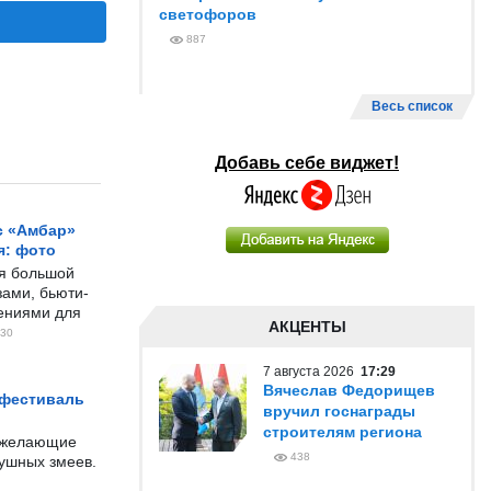
светофоров
887
Весь список
Добавь себе виджет!
с «Амбар»
я: фото
ся большой
ами, бьюти-
чениями для
АКЦЕНТЫ
30
7 августа 2026
17:29
Вячеслав Федорищев
 фестиваль
вручил госнаграды
строителям региона
е желающие
438
душных змеев.