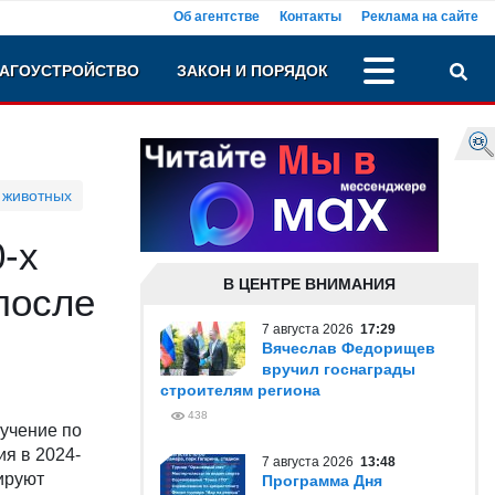
Об агентстве
Контакты
Реклама на сайте
АГОУСТРОЙСТВО
ЗАКОН И ПОРЯДОК
 животных
0-х
В ЦЕНТРЕ ВНИМАНИЯ
после
7 августа 2026
17:29
Вячеслав Федорищев
вручил госнаграды
строителям региона
438
учение по
я в 2024-
7 августа 2026
13:48
нируют
Программа Дня