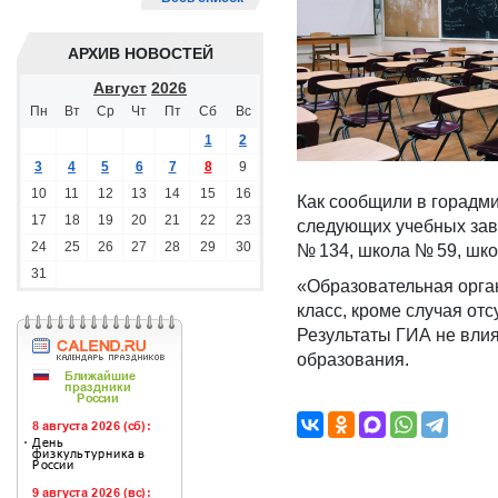
АРХИВ НОВОСТЕЙ
Август
2026
Пн
Вт
Ср
Чт
Пт
Сб
Вс
1
2
3
4
5
6
7
8
9
10
11
12
13
14
15
16
Как сообщили в горадми
17
18
19
20
21
22
23
следующих учебных зав
24
25
26
27
28
29
30
№ 134, школа № 59, шко
31
«Образовательная орган
класс, кроме случая от
Результаты ГИА не влия
образования.