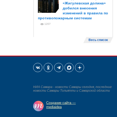
«Жигулевская долина»
добился внесения
изменений в правила по
противопожарным системам
1207
Весь список
НИА Самара - новости Самары сегодня, последние
новости Самары Тольятти и Самарской области
Создание сайта —
mediaidea