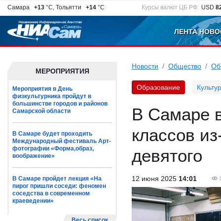
Самара
+13
°C, Тольятти
+14
°C
Курсы валют ЦБ РФ:
USD
8
ЛЕНТА НОВО
Новости
Общество
Об
МЕРОПРИЯТИЯ
Образование
Культу
Мероприятия в День
физкультурника пройдут в
большинстве городов и районов
В Самаре в
Самарской области
классов из
В Самаре будет проходить
Международный фестиваль Арт-
фотографии «Форма,образ,
девятого
воображение»
12 июня 2025
14:01
В Самаре пройдет лекция «На
пирог пришли соседи: феномен
соседства в современном
краеведении»
Весь список