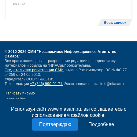
1212
Весь список
©
2010-2026 СМИ
"Независимое Информационное Агентство
Самара"
.
Все права защищены — разрешение редакции на перепечатку
материалов и ссылка на "НИАСам" обязательны.
Свидетельство регистрации СМИ
выдано Роскомнадзор: ЭЛ № ФС 77 -
54259 от 24.05.2013.
Учредитель ООО "НИАСам".
Тел. редакции
+7 (846) 990-91-71.
Электронная почта: info@niasam.ru
Написать письмо
Карта сайта
Нашли ошибку?
Используя сайт www.niasam.ru, вы соглашаетесь с
Политика конфиденциальности
использованием файлов cookie.
Согласие на обработку персональных данных
18+
Подробнее