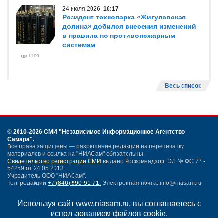
24 июля 2026
16:17
Резидент технопарка «Жигулевская
долина» добился внесения изменений
в правила по противопожарным
системам
1196
Весь список
©
2010-2026 СМИ
"Независимое Информационное Агентство
Самара"
.
Все права защищены — разрешение редакции на перепечатку
материалов и ссылка на "НИАСам" обязательны.
Свидетельство регистрации СМИ
выдано Роскомнадзор: ЭЛ № ФС 77 -
54259 от 24.05.2013.
Учредитель ООО "НИАСам".
Тел. редакции
+7 (846) 990-91-71.
Электронная почта: info@niasam.ru
Написать письмо
Используя сайт www.niasam.ru, вы соглашаетесь с
Карта сайта
использованием файлов cookie.
Нашли ошибку?