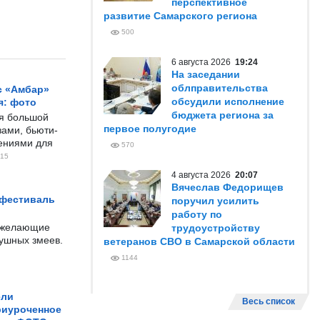
перспективное
развитие Самарского региона
500
6 августа 2026
19:24
На заседании
облправительства
с «Амбар»
обсудили исполнение
я: фото
бюджета региона за
ся большой
первое полугодие
ами, бьюти-
чениями для
570
15
4 августа 2026
20:07
Вячеслав Федорищев
 фестиваль
поручил усилить
работу по
е желающие
трудоустройству
душных змеев.
ветеранов СВО в Самарской области
1144
ели
Весь список
риуроченное