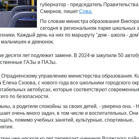
губернатор - председатель Правительств
Смирнов, пишет
Сова.
По словам министра образования Виктора
сегодня в региональном парке школьных 
ехники. Каждый день на них по маршруту "дом - школа - дом
 мальчишек и девчонок.
е десяти лет подлежит замене. В 2024-м закупили 50 автобу
ественные ГАЗы и ПАЗы.
т Отрадненскому управлению министерства образования. К
 Елена Сизова, с нового года все школьники городского окр
табельных автобусах, которые соответствуют современны
его по безопасности.
ьны, а родители спокойны за своих детей, - уверена она. -
ает очень много задач, в том числе и воспитательных. Они
щать, помимо учебных занятий, культурные, спортивные,
иятия.
кин уже несколько лет перевозит учеников Волжского райо