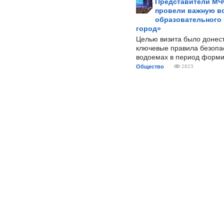
Представители МЧ
провели важную вс
образовательного
город»
Целью визита было донес
ключевые правила безопа
водоемах в период форми
Общество
2823