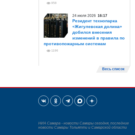
958
24 июля 2026
16:17
Резидент технопарка
«Жигулевская долина»
добился внесения
изменений в правила по
противопожарным системам
1196
Весь список
НИА Самара - новости Самары сегодня, последние
новости Самары Тольятти и Самарской области