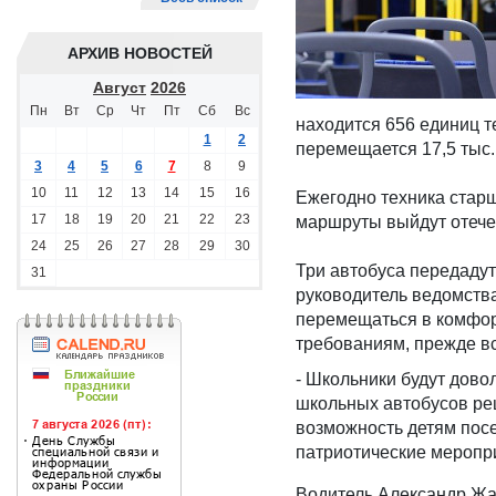
АРХИВ НОВОСТЕЙ
Август
2026
Пн
Вт
Ср
Чт
Пт
Сб
Вс
находится 656 единиц т
1
2
перемещается 17,5 тыс.
3
4
5
6
7
8
9
10
11
12
13
14
15
16
Ежегодно техника старш
17
18
19
20
21
22
23
маршруты выйдут отеч
24
25
26
27
28
29
30
Три автобуса передаду
31
руководитель ведомства
перемещаться в комфор
требованиям, прежде вс
- Школьники будут довол
школьных автобусов реш
возможность детям посе
патриотические меропр
Водитель Александр Жат