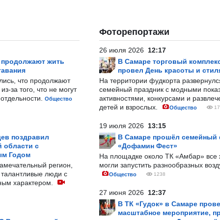
Фоторепортажи
26 июля 2026
12:17
р продолжают жить
В Самаре торговый комплек
тавания
провел День красоты и стил
лись, что продолжают
На территории фудкорта развернул
з-за того, что не могут
семейный праздник с модными показ
-отдельности.
активностями, конкурсами и развле
Общество
детей и взрослых.
Общество
17
19 июля 2026
13:15
ев поздравил
В Самаре прошёл семейный
 области с
«Дофамин Фест»
ым Годом
На площадке около ТК «Амбар» вс
замечательный регион,
могли запустить разнообразных воз
 талантливые люди с
Общество
1238
ным характером.
27 июня 2026
12:37
В ТК «Гудок» в Самаре пров
масштабное мероприятие, п