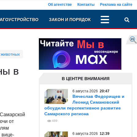
Об агентстве
Контакты
Реклама на сайте
АГОУСТРОЙСТВО
ЗАКОН И ПОРЯДОК
 животных
ны в
В ЦЕНТРЕ ВНИМАНИЯ
6 августа 2026
20:47
Вячеслав Федорищев и
Леонид Симановский
обсудили перспективное развитие
Самарского региона
л Самарской
ючи от
489
елям
6 августа 2026
12:39
 вице-