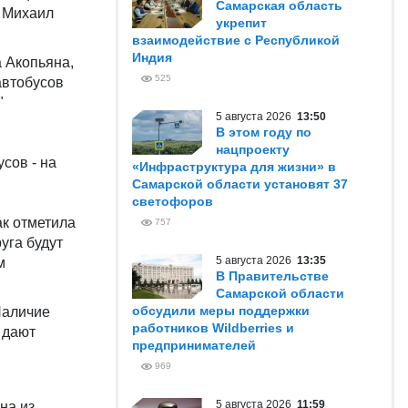
Самарская область
а Михаил
укрепит
взаимодействие с Республикой
Индия
 Акопьяна,
525
автобусов
"
5 августа 2026
13:50
В этом году по
нацпроекту
сов - на
«Инфраструктура для жизни» в
Самарской области установят 37
светофоров
ак отметила
757
уга будут
5 августа 2026
13:35
м
В Правительстве
Самарской области
обсудили меры поддержки
 Наличие
работников Wildberries и
 дают
предпринимателей
969
5 августа 2026
11:59
на из