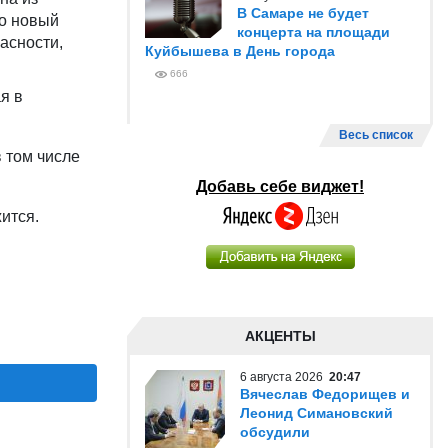
В Самаре не будет
то новый
концерта на площади
асности,
Куйбышева в День города
666
я в
Весь список
 том числе
Добавь себе виджет!
ится.
АКЦЕНТЫ
6 августа 2026
20:47
Вячеслав Федорищев и
Леонид Симановский
обсудили