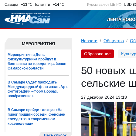
Самара
+13
°C, Тольятти
+14
°C
Курсы валют ЦБ РФ:
USD
8
ЛЕНТА НОВО
Новости
Общество
Об
МЕРОПРИЯТИЯ
Образование
Культу
Мероприятия в День
физкультурника пройдут в
большинстве городов и районов
50 новых 
Самарской области
сельские 
В Самаре будет проходить
Международный фестиваль Арт-
фотографии «Форма,образ,
воображение»
27 декабря 2024
13:13
В Самаре пройдет лекция «На
пирог пришли соседи: феномен
соседства в современном
краеведении»
Весь список