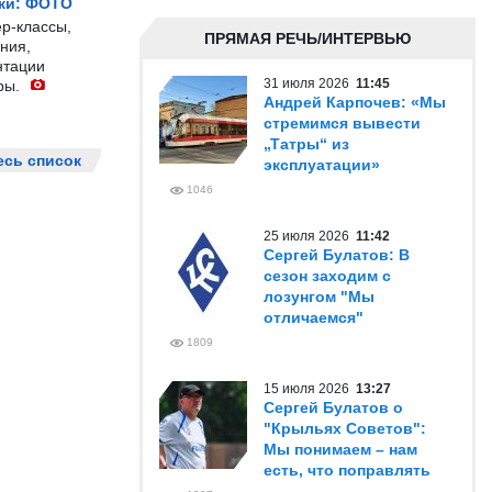
жи: ФОТО
р-классы,
ПРЯМАЯ РЕЧЬ/ИНТЕРВЬЮ
ния,
нтации
31 июля 2026
11:45
ры.
Андрей Карпочев: «Мы
стремимся вывести
„Татры“ из
есь список
эксплуатации»
1046
25 июля 2026
11:42
Сергей Булатов: В
сезон заходим с
лозунгом "Мы
отличаемся"
1809
15 июля 2026
13:27
Сергей Булатов о
"Крыльях Советов":
Мы понимаем – нам
есть, что поправлять