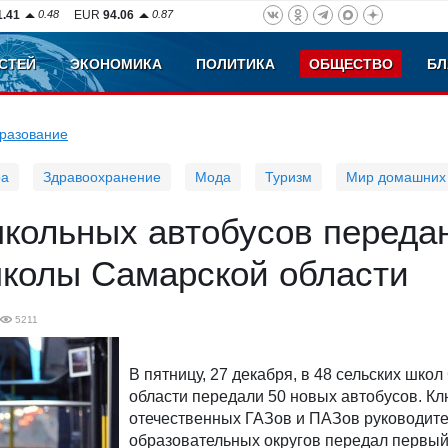
1.41
0.48
EUR
94.06
0.87
СТЕЙ
ЭКОНОМИКА
ПОЛИТИКА
ОБЩЕСТВО
БЛ
разование
ра
Здравоохранение
Мода
Туризм
Мир домашних
школьных автобусов переда
школы Самарской области
5211
В пятницу, 27 декабря, в 48 сельских шко
области передали 50 новых автобусов. Кл
отечественных ГАЗов и ПАЗов руководит
образовательных округов передал первый