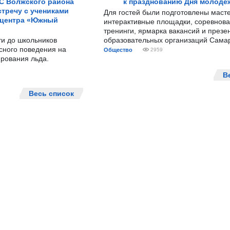
С Волжского района
к празднованию Дня молодё
тречу с учениками
Для гостей были подготовлены масте
 центра «Южный
интерактивные площадки, соревнова
тренинги, ярмарка вакансий и презе
ти до школьников
образовательных организаций Сама
сного поведения на
Общество
2959
рования льда.
В
Весь список