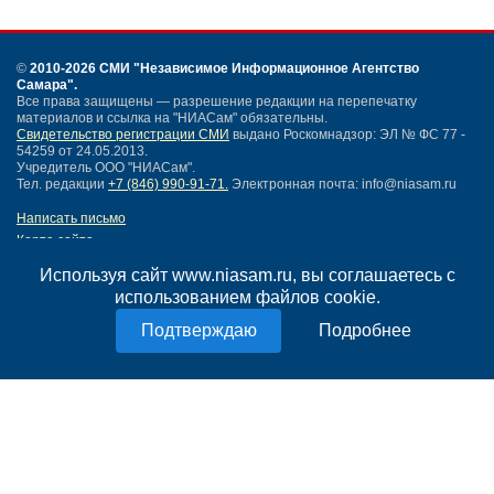
©
2010-2026 СМИ
"Независимое Информационное Агентство
Самара"
.
Все права защищены — разрешение редакции на перепечатку
материалов и ссылка на "НИАСам" обязательны.
Свидетельство регистрации СМИ
выдано Роскомнадзор: ЭЛ № ФС 77 -
54259 от 24.05.2013.
Учредитель ООО "НИАСам".
Тел. редакции
+7 (846) 990-91-71.
Электронная почта: info@niasam.ru
Написать письмо
Карта сайта
Нашли ошибку?
Используя сайт www.niasam.ru, вы соглашаетесь с
Политика конфиденциальности
использованием файлов cookie.
Согласие на обработку персональных данных
18+
Подробнее
НИА Самара - новости Самары сегодня, последние новости Самары
Тольятти и Самарской области