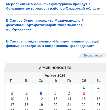
Мероприятия в День физкультурника пройдут в
большинстве городов и районов Самарской области
В Самаре будет проходить Международный
фестиваль Арт-фотографии «Форма,образ,
воображение»
В Самаре пройдет лекция «На пирог пришли соседи:
феномен соседства в современном краеведении»
Весь список
АРХИВ НОВОСТЕЙ
Август
2026
Пн
Вт
Ср
Чт
Пт
Сб
Вс
1
2
3
4
5
6
7
8
9
10
11
12
13
14
15
16
17
18
19
20
21
22
23