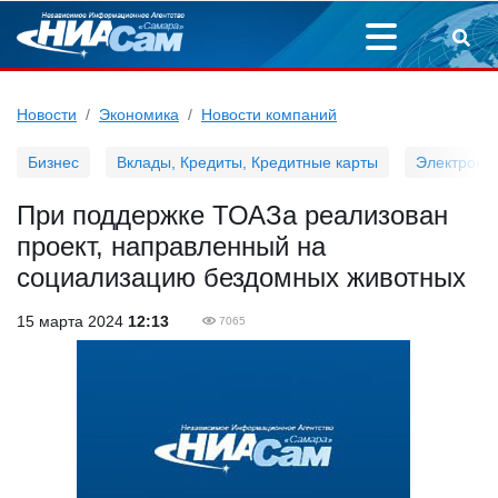
Новости
Экономика
Новости компаний
Бизнес
Вклады, Кредиты, Кредитные карты
Электронн
При поддержке ТОАЗа реализован
проект, направленный на
социализацию бездомных животных
15 марта 2024
12:13
7065