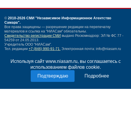
©
2010-2026 СМИ
"Независимое Информационное Агентство
Самара"
.
Все права защищены — разрешение редакции на перепечатку
материалов и ссылка на "НИАСам" обязательны.
Свидетельство регистрации СМИ
выдано Роскомнадзор: ЭЛ № ФС 77 -
54259 от 24.05.2013.
Учредитель ООО "НИАСам".
Тел. редакции
+7 (846) 990-91-71.
Электронная почта: info@niasam.ru
Написать письмо
Используя сайт www.niasam.ru, вы соглашаетесь с
Карта сайта
использованием файлов cookie.
Нашли ошибку?
Политика конфиденциальности
Подробнее
Согласие на обработку персональных данных
18+
НИА Самара - новости Самары сегодня, последние новости Самары
Тольятти и Самарской области