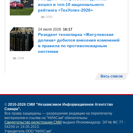
вошел в топ-10 национального
рейтинга «ТехУспех-2026»
1030
24 июля 2026
16:17
Резидент технопарка «Жигулевская
долина» добился внесения изменений
в правила по противопожарным
системам
1244
Весь список
©
2010-2026 СМИ
"Независимое Информационное Агентство
Самара"
.
Все права защищены — разрешение редакции на перепечатку
материалов и ссылка на "НИАСам" обязательны.
Свидетельство регистрации СМИ
выдано Роскомнадзор: ЭЛ № ФС 77 -
54259 от 24.05.2013.
Учредитель ООО "НИАСам".