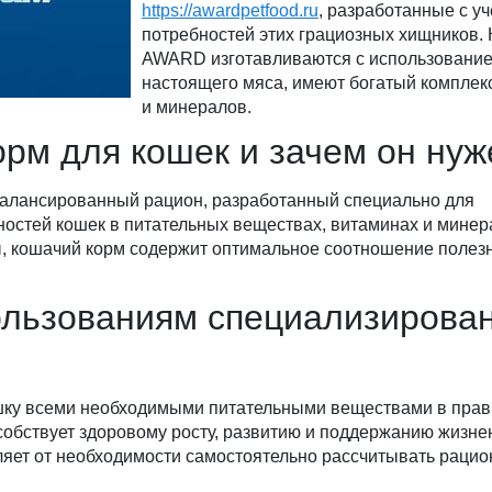
https://awardpetfood.ru
, разработанные с уч
потребностей этих грациозных хищников.
AWARD изготавливаются с использовани
настоящего мяса, имеют богатый комплек
и минералов.
орм для кошек и зачем он ну
сбалансированный рацион, разработанный специально для
остей кошек в питательных веществах, витаминах и минер
ы, кошачий корм содержит оптимальное соотношение полез
льзованиям специализирова
шку всеми необходимыми питательными веществами в пра
собствует здоровому росту, развитию и поддержанию жизне
яет от необходимости самостоятельно рассчитывать рацион