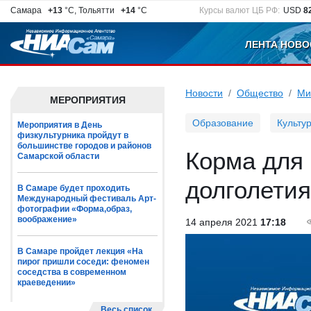
Самара
+13
°C, Тольятти
+14
°C
Курсы валют ЦБ РФ:
USD
8
ЛЕНТА НОВО
Новости
Общество
Ми
МЕРОПРИЯТИЯ
Образование
Культу
Мероприятия в День
физкультурника пройдут в
большинстве городов и районов
Корма для 
Самарской области
долголети
В Самаре будет проходить
Международный фестиваль Арт-
фотографии «Форма,образ,
воображение»
14 апреля 2021
17:18
В Самаре пройдет лекция «На
пирог пришли соседи: феномен
соседства в современном
краеведении»
Весь список