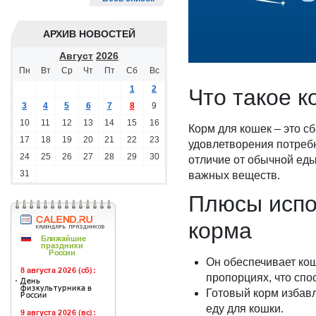
АРХИВ НОВОСТЕЙ
Август
2026
Пн
Вт
Ср
Чт
Пт
Сб
Вс
1
2
Что такое к
3
4
5
6
7
8
9
10
11
12
13
14
15
16
Корм для кошек – это 
17
18
19
20
21
22
23
удовлетворения потребн
24
25
26
27
28
29
30
отличие от обычной ед
31
важных веществ.
Плюсы испо
корма
Он обеспечивает ко
пропорциях, что спо
Готовый корм избавл
еду для кошки.