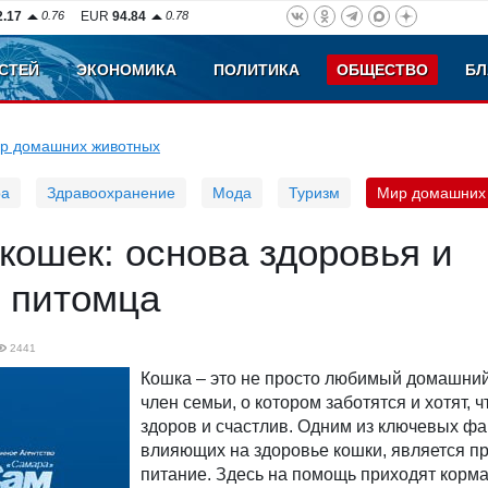
2.17
0.76
EUR
94.84
0.78
СТЕЙ
ЭКОНОМИКА
ПОЛИТИКА
ОБЩЕСТВО
БЛ
р домашних животных
ра
Здравоохранение
Мода
Туризм
Мир домашних
кошек: основа здоровья и
я питомца
2441
Кошка – это не просто любимый домашний
член семьи, о котором заботятся и хотят, 
здоров и счастлив. Одним из ключевых фа
влияющих на здоровье кошки, является п
питание. Здесь на помощь приходят корма