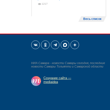
1217
Весь список
НИА Самара - новости Самары сегодня, последние
новости Самары Тольятти и Самарской области
Создание сайта —
mediaidea