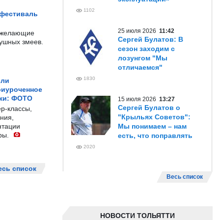
1102
 фестиваль
25 июля 2026
11:42
е желающие
Сергей Булатов: В
душных змеев.
сезон заходим с
лозунгом "Мы
отличаемся"
1830
ели
риуроченное
жи: ФОТО
15 июля 2026
13:27
Сергей Булатов о
р-классы,
"Крыльях Советов":
ния,
нтации
Мы понимаем – нам
ры.
есть, что поправлять
2020
есь список
Весь список
НОВОСТИ ТОЛЬЯТТИ