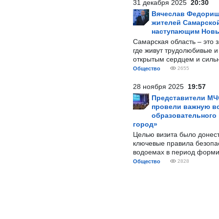
31 декабря 2025
20:30
Вячеслав Федорищ
жителей Самарской
наступающим Нов
Самарская область – это 
где живут трудолюбивые и
открытым сердцем и силь
Общество
2655
28 ноября 2025
19:57
Представители МЧ
провели важную вс
образовательного
город»
Целью визита было донес
ключевые правила безопа
водоемах в период форми
Общество
2828