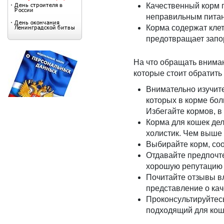
Качественный корм п
неправильным пита
Корма содержат клет
предотвращает запо
На что обращать вниман
которые стоит обратить
Внимательно изучите
которых в корме бол
Избегайте кормов, в
Корма для кошек дел
холистик. Чем выше 
Выбирайте корм, соо
Отдавайте предпочт
хорошую репутацию 
Почитайте отзывы вл
представление о кач
Проконсультируйтесь
подходящий для кошк