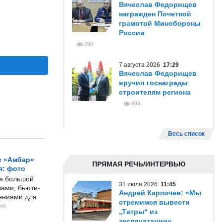
Вячеслав Федорищев
награжден Почетной
грамотой Минобороны
России
290
7 августа 2026
17:29
Вячеслав Федорищев
вручил госнаграды
строителям региона
866
Весь список
с «Амбар»
ПРЯМАЯ РЕЧЬ/ИНТЕРВЬЮ
я: фото
ся большой
31 июля 2026
11:45
ами, бьюти-
Андрей Карпочев: «Мы
чениями для
стремимся вывести
46
„Татры“ из
эксплуатации»