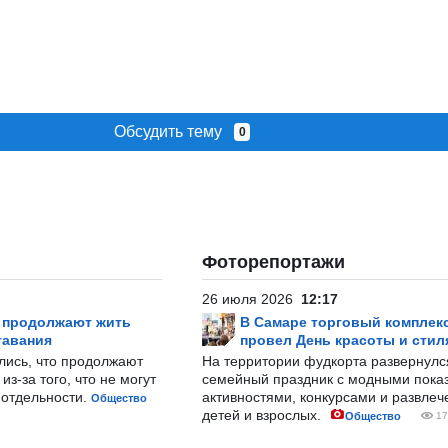
Обсудить тему
0
Фоторепортажи
26 июля 2026
12:17
р продолжают жить
В Самаре торговый комплек
тавания
провел День красоты и стил
лись, что продолжают
На территории фудкорта развернул
з-за того, что не могут
семейный праздник с модными показ
-отдельности.
активностями, конкурсами и развле
Общество
детей и взрослых.
Общество
17