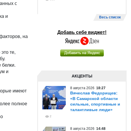
занных с
ка и
Весь список
Добавь себе виджет!
факторов, на
это те,
бу.
 белки.
ум и
АКЦЕНТЫ
8 августа 2026
18:27
торые имеют
Вячеслав Федорищев:
«В Самарской области
более полное
сильные, спортивные и
талантливые люди»
но
2
8 августа 2026
14:48