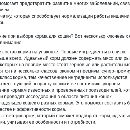
омогает предотвратить развитие многих заболеваний, свя
нием.
чатку, которая способствует нормализации работы кишечни
ры.
ие при выборе корма для кошки? Вот несколько ключевых 
 внимание:
 состав корма на упаковке. Первые ингредиенты в списке – 
ьше всего. Идеальный корм должен содержать мясо или ры
 которых на первом месте стоят зерновые или растительные
ятся на несколько классов: эконом и премиум, супер-преми
класс корма, тем качественнее ингредиенты используются.
тветствующий возрасту кошки и ее состоянию здоровья.
ение кормам известных и проверенных производителей, ко
и проводят исследования в области питания кошек.
адельцев кошек о разных кормах. Это поможет составить 
естве и эффективности корма.
 с ветеринаром, который поможет подобрать корм, идеаль
и, учитывая ее особенности и потребности.