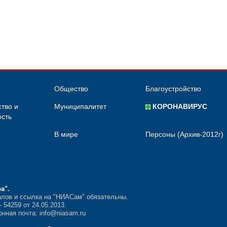
Общество
Благоустройство
тво и
Муниципалитет
КОРОНАВИРУС
сть
В мире
Персоны (Архив-2012г)
ра"
.
лов и ссылка на "НИАСам" обязательны.
54259 от 24.05.2013.
нная почта: info@niasam.ru