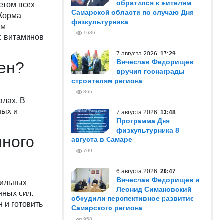
обратился к жителям
етом всех
Самарской области по случаю Дня
 Корма
физкультурника
ем
1686
с витаминов
7 августа 2026
17:29
Вячеслав Федорищев
жен?
вручил госнаграды
строителям региона
865
алах. В
ных и
7 августа 2026
13:48
Программа Дня
физкультурника 8
нного
августа в Самаре
709
6 августа 2026
20:47
Вячеслав Федорищев и
вильных
Леонид Симановский
нных сил.
обсудили перспективное развитие
 и готовить
Самарского региона
958