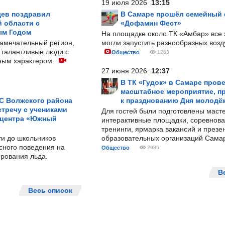
19 июля 2026
13:15
ев поздравил
В Самаре прошёл семейный
 области с
«Дофамин Фест»
ым Годом
На площадке около ТК «Амбар» вс
замечательный регион,
могли запустить разнообразных воз
 талантливые люди с
Общество
1263
ным характером.
27 июня 2026
12:37
В ТК «Гудок» в Самаре пров
масштабное мероприятие, п
С Волжского района
к празднованию Дня молодё
тречу с учениками
Для гостей были подготовлены масте
 центра «Южный
интерактивные площадки, соревнова
тренинги, ярмарка вакансий и презе
ти до школьников
образовательных организаций Сама
сного поведения на
Общество
2985
рования льда.
В
Весь список