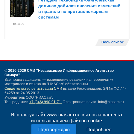
Резидент технопарка «Жигулевская
долина» добился внесения изменений
в правила по противопожарным
системам
1199
Весь список
©
2010-2026 СМИ
"Независимое Информационное Агентство
Самара"
.
Все права защищены — разрешение редакции на перепечатку
материалов и ссылка на "НИАСам" обязательны.
Свидетельство регистрации СМИ
выдано Роскомнадзор: ЭЛ № ФС 77 -
54259 от 24.05.2013.
Учредитель ООО "НИАСам".
Тел. редакции
+7 (846) 990-91-71.
Электронная почта: info@niasam.ru
Написать письмо
Используя сайт www.niasam.ru, вы соглашаетесь с
Карта сайта
использованием файлов cookie.
Нашли ошибку?
Политика конфиденциальности
Подробнее