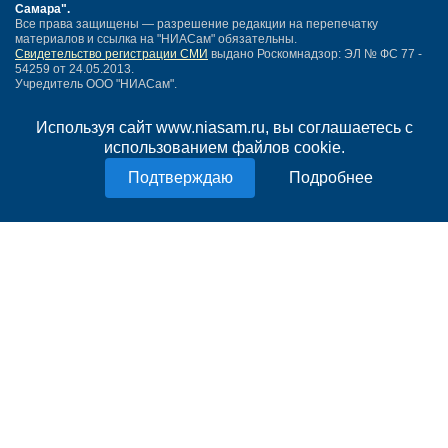
Самара"
.
Все права защищены — разрешение редакции на перепечатку
материалов и ссылка на "НИАСам" обязательны.
Свидетельство регистрации СМИ
выдано Роскомнадзор: ЭЛ № ФС 77 -
54259 от 24.05.2013.
Учредитель ООО "НИАСам".
Тел. редакции
+7 (846) 990-91-71.
Электронная почта: info@niasam.ru
Используя сайт www.niasam.ru, вы соглашаетесь с
Написать письмо
использованием файлов cookie.
Карта сайта
Нашли ошибку?
Подробнее
Политика конфиденциальности
Согласие на обработку персональных данных
18+
НИА Самара - новости Самары сегодня, последние новости Самары
Тольятти и Самарской области
Создание сайта —
mediaidea