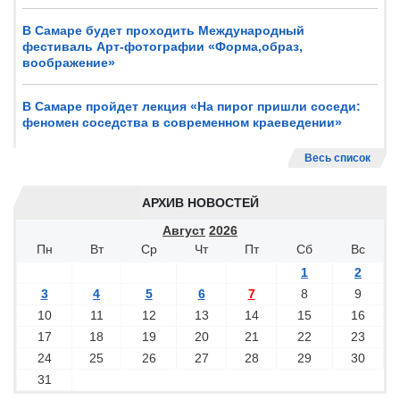
В Самаре будет проходить Международный
фестиваль Арт-фотографии «Форма,образ,
воображение»
В Самаре пройдет лекция «На пирог пришли соседи:
феномен соседства в современном краеведении»
Весь список
АРХИВ НОВОСТЕЙ
Август
2026
Пн
Вт
Ср
Чт
Пт
Сб
Вс
1
2
3
4
5
6
7
8
9
10
11
12
13
14
15
16
17
18
19
20
21
22
23
24
25
26
27
28
29
30
31