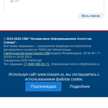
1187
Весь список
©
2010-2026 СМИ
"Независимое Информационное Агентство
Самара"
.
Все права защищены — разрешение редакции на перепечатку
материалов и ссылка на "НИАСам" обязательны.
Свидетельство регистрации СМИ
выдано Роскомнадзор: ЭЛ № ФС 77 -
54259 от 24.05.2013.
Учредитель ООО "НИАСам".
Тел. редакции
+7 (846) 990-91-71.
Электронная почта: info@niasam.ru
Написать письмо
Используя сайт www.niasam.ru, вы соглашаетесь с
Карта сайта
использованием файлов cookie.
Нашли ошибку?
Политика конфиденциальности
Подробнее
Согласие на обработку персональных данных
18+