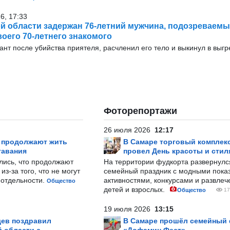
6, 17:33
й области задержан 76-летний мужчина, подозреваемы
воего 70-летнего знакомого
ант после убийства приятеля, расчленил его тело и выкинул в выг
Фоторепортажи
26 июля 2026
12:17
р продолжают жить
В Самаре торговый комплек
тавания
провел День красоты и стил
лись, что продолжают
На территории фудкорта развернул
з-за того, что не могут
семейный праздник с модными показ
-отдельности.
активностями, конкурсами и развле
Общество
детей и взрослых.
Общество
17
19 июля 2026
13:15
ев поздравил
В Самаре прошёл семейный