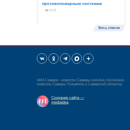
противопожарным системам
1215
Весь список
НИА Самара - новости Самары сегодня, последние
новости Самары Тольятти и Самарской области
Создание сайта —
mediaidea