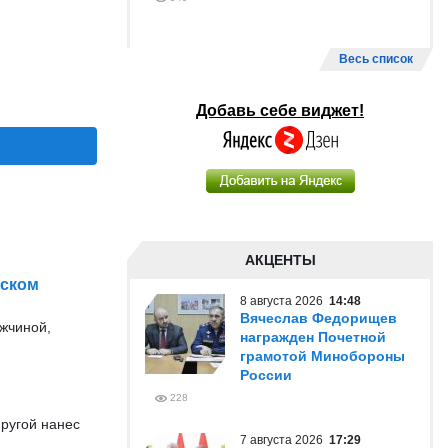
Весь список
Добавь себе виджет!
АКЦЕНТЫ
ьском
8 августа 2026
14:48
Вячеслав Федорищев
жчиной,
награжден Почетной
грамотой Минобороны
России
228
пругой нанес
7 августа 2026
17:29