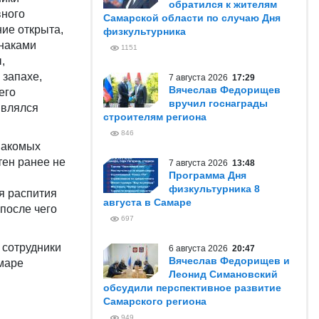
обратился к жителям
вного
Самарской области по случаю Дня
ие открыта,
физкультурника
знаками
1151
,
 запахе,
7 августа 2026
17:29
Вячеслав Федорищев
его
вручил госнаграды
являлся
строителям региона
846
накомых
тен ранее не
7 августа 2026
13:48
Программа Дня
физкультурника 8
я распития
августа в Самаре
после чего
697
 сотрудники
6 августа 2026
20:47
Вячеслав Федорищев и
амаре
Леонид Симановский
обсудили перспективное развитие
Самарского региона
949