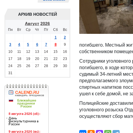
АРХИВ НОВОСТЕЙ
Август
2026
Пн
Вт
Ср
Чт
Пт
Сб
Вс
1
2
3
4
5
6
7
8
9
погибшего. Местный жи
собственником помещен
10
11
12
13
14
15
16
17
18
19
20
21
22
23
Сотрудники уголовного
24
25
26
27
28
29
30
погибшего, в ходе кото
31
судимый 34-летний мес
предполагаемого злоум
спиртных напитков посс
ушел к себе домой, не 
Полицейские доставили
уголовного розыска Отд
осуществляют сбор мат