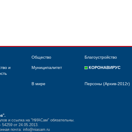
Общество
Благоустройство
тво и
Муниципалитет
КОРОНАВИРУС
сть
В мире
Персоны (Архив-2012г)
ра"
.
лов и ссылка на "НИАСам" обязательны.
54259 от 24.05.2013.
нная почта: info@niasam.ru