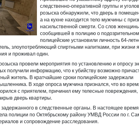
следственно-оперативной группы и уголо
розыска обнаружили, что дверь в помещен
а на кухне находится тело мужчины с при
насильственной смерти. Со слов женщины
сообщившей в полицию о подозрительном
полицейские установили личность 64-летн
тель, злоупотребляющий спиртными напитками, при жизни 
ия и проживал один.
 розыска провели мероприятия по установлению и опросу з
рых получили информацию, что к убийству возможно причас
тный житель. В кратчайшие сроки полицейские задержали
ышленника. В ходе опроса мужчина признался, что во врем
орился с приятелем, причинил ему телесные повреждения, 
закрыв дверь квартиры.
 задержанного в следственные органы. В настоящее время
ела полиции по Октябрьскому району УМВД России по г. С
ериалов и сопровождение расследования.