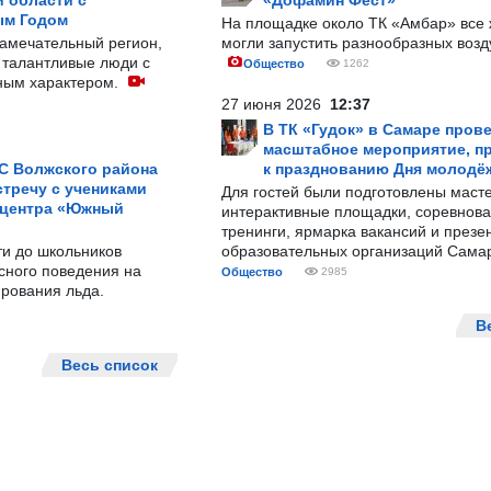
 области с
«Дофамин Фест»
ым Годом
На площадке около ТК «Амбар» вс
замечательный регион,
могли запустить разнообразных воз
 талантливые люди с
Общество
1262
ным характером.
27 июня 2026
12:37
В ТК «Гудок» в Самаре пров
масштабное мероприятие, п
С Волжского района
к празднованию Дня молодё
тречу с учениками
Для гостей были подготовлены масте
 центра «Южный
интерактивные площадки, соревнова
тренинги, ярмарка вакансий и презе
ти до школьников
образовательных организаций Сама
сного поведения на
Общество
2985
рования льда.
В
Весь список