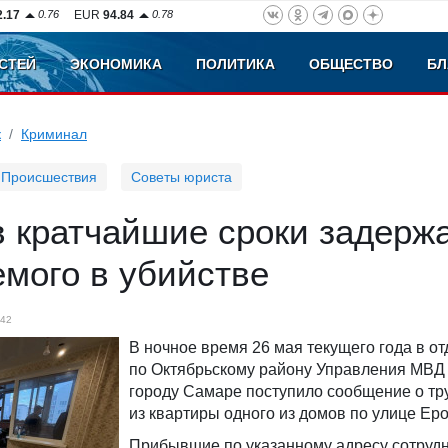
2.17
0.76
EUR
94.84
0.78
СТЕЙ
ЭКОНОМИКА
ПОЛИТИКА
ОБЩЕСТВО
БЛ
к
Криминал
Происшествия
Советы юриста
в кратчайшие сроки задерж
мого в убийстве
42
В ночное время 26 мая текущего года в о
по Октябрьскому району Управления МВД
городу Самаре поступило сообщение о тр
из квартиры одного из домов по улице Ер
Прибывшие по указанному адресу сотруд