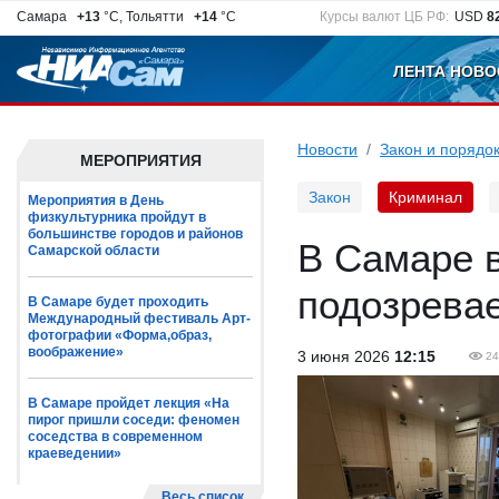
Самара
+13
°C, Тольятти
+14
°C
Курсы валют ЦБ РФ:
USD
8
ЛЕНТА НОВО
Новости
Закон и порядо
МЕРОПРИЯТИЯ
Закон
Криминал
Мероприятия в День
физкультурника пройдут в
большинстве городов и районов
В Самаре 
Самарской области
подозревае
В Самаре будет проходить
Международный фестиваль Арт-
фотографии «Форма,образ,
воображение»
3 июня 2026
12:15
24
В Самаре пройдет лекция «На
пирог пришли соседи: феномен
соседства в современном
краеведении»
Весь список