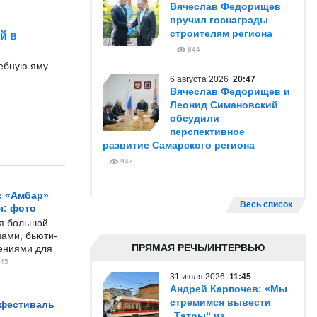
Вячеслав Федорищев
вручил госнаграды
строителям региона
й в
844
ребную яму.
6 августа 2026
20:47
Вячеслав Федорищев и
Леонид Симановский
обсудили
перспективное
развитие Самарского региона
947
с «Амбар»
Весь список
я: фото
ся большой
ами, бьюти-
ПРЯМАЯ РЕЧЬ/ИНТЕРВЬЮ
чениями для
45
31 июля 2026
11:45
Андрей Карпочев: «Мы
стремимся вывести
 фестиваль
„Татры“ из