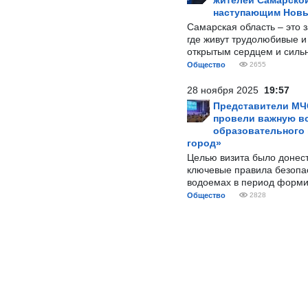
жителей Самарской
наступающим Нов
Самарская область – это 
где живут трудолюбивые и
открытым сердцем и силь
Общество
2655
28 ноября 2025
19:57
Представители МЧ
провели важную вс
образовательного
город»
Целью визита было донес
ключевые правила безопа
водоемах в период форми
Общество
2828