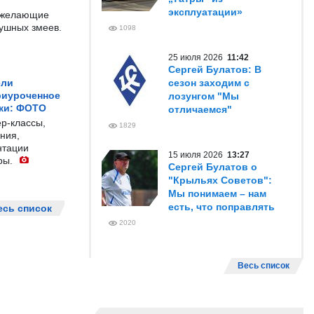
эксплуатации»
е желающие
душных змеев.
1098
25 июля 2026
11:42
Сергей Булатов: В
ели
сезон заходим с
риуроченное
лозунгом "Мы
жи: ФОТО
отличаемся"
р-классы,
1829
ния,
нтации
15 июля 2026
13:27
ры.
Сергей Булатов о
"Крыльях Советов":
Мы понимаем – нам
есть, что поправлять
есь список
2020
Весь список