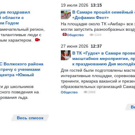
19 июля 2026
13:15
ев поздравил
В Самаре прошёл семейный
 области с
«Дофамин Фест»
ым Годом
На площадке около ТК «Амбар» вс
замечательный регион,
могли запустить разнообразных воз
 талантливые люди с
Общество
1243
ным характером.
27 июня 2026
12:37
В ТК «Гудок» в Самаре пров
масштабное мероприятие, п
С Волжского района
к празднованию Дня молодё
тречу с учениками
Для гостей были подготовлены масте
 центра «Южный
интерактивные площадки, соревнова
тренинги, ярмарка вакансий и презе
ти до школьников
образовательных организаций Сама
сного поведения на
Общество
2966
рования льда.
В
Весь список