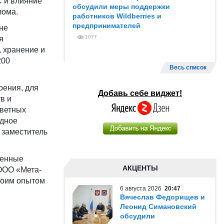
 и влияние
обсудили меры поддержки
лома.
работников Wildberries и
предпринимателей
не
1077
я
, хранение и
200
Весь список
оения, для
Добавь себе виджет!
в и
цветных
одное
 заместитель
ленные
АКЦЕНТЫ
ООО «Мета-
воим опытом
6 августа 2026
20:47
Вячеслав Федорищев и
Леонид Симановский
обсудили