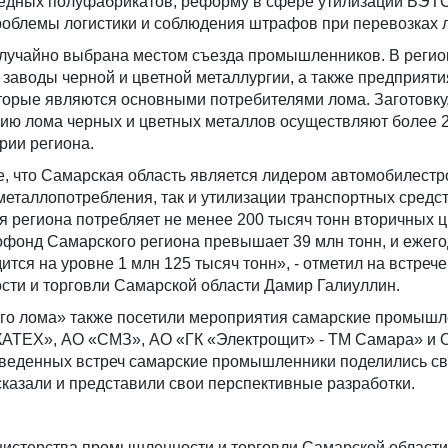
едных полуфабрикатов, реформу в сфере утилизации ВЭТС
проблемы логистики и соблюдения штрафов при перевозках 
случайно выбрана местом съезда промышленников. В регио
заводы черной и цветной металлургии, а также предприяти
торые являются основными потребителями лома. Заготовку
цию лома черных и цветных металлов осуществляют более 
рии региона.
, что Самарская область является лидером автомобилестр
 металлопотребления, так и утилизации транспортных средст
я региона потребляет не менее 200 тысяч тонн вторичных 
офонд Самарского региона превышает 39 млн тонн, и ежег
тся на уровне 1 млн 125 тысяч тонн», - отметил на встрече
ти и торговли Самарской области Дамир Галиуллин.
го лома» также посетили мероприятия самарские промыш
АТЕХ», АО «СМЗ», АО «ГК «Электрощит» - ТМ Самара» и 
веденных встреч самарские промышленники поделились с
сказали и представили свои перспективные разработки.
нистерства промышленности и торговли Самарской области