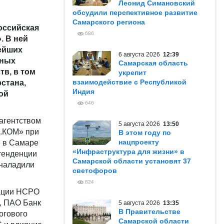
Леонид Симановский
обсудили перспективное развитие
Самарского региона
оссийская
686
. В ней
ейших
6 августа 2026
12:39
ьных
Самарская область
тв, в том
укрепит
взаимодействие с Республикой
рстана,
Индия
ой
646
агентством
5 августа 2026
13:50
.КОМ» при
В этом году по
нацпроекту
е в Самаре
«Инфраструктура для жизни» в
 тенденции
Самарской области установят 37
 наладили
светофоров
824
иации НСРО
, ПАО Банк
5 августа 2026
13:35
В Правительстве
огового
Самарской области