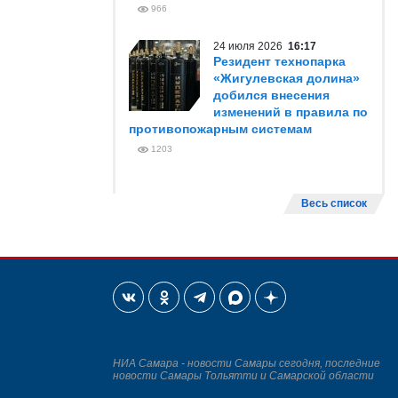
966
24 июля 2026
16:17
Резидент технопарка
«Жигулевская долина»
добился внесения
изменений в правила по
противопожарным системам
1203
Весь список
НИА Самара - новости Самары сегодня, последние
новости Самары Тольятти и Самарской области