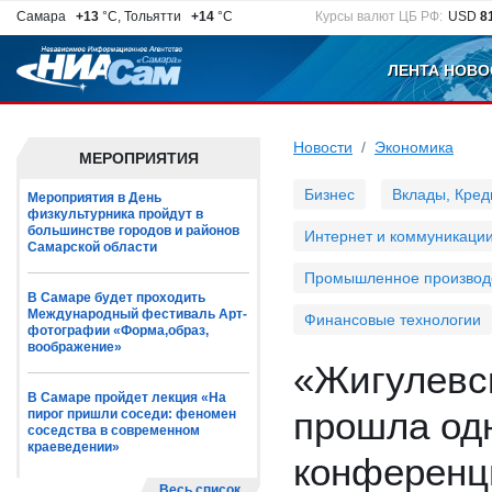
Самара
+13
°C, Тольятти
+14
°C
Курсы валют ЦБ РФ:
USD
8
ЛЕНТА НОВО
Новости
Экономика
МЕРОПРИЯТИЯ
Бизнес
Вклады, Кред
Мероприятия в День
физкультурника пройдут в
большинстве городов и районов
Интернет и коммуникаци
Самарской области
Промышленное производ
В Самаре будет проходить
Международный фестиваль Арт-
Финансовые технологии
фотографии «Форма,образ,
воображение»
«Жигулевск
В Самаре пройдет лекция «На
прошла од
пирог пришли соседи: феномен
соседства в современном
краеведении»
конференц
Весь список