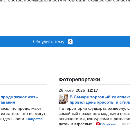
Обсудить тему
0
Фоторепортажи
26 июля 2026
12:17
р продолжают жить
В Самаре торговый комплек
тавания
провел День красоты и стил
лись, что продолжают
На территории фудкорта развернул
з-за того, что не могут
семейный праздник с модными показ
-отдельности.
активностями, конкурсами и развле
Общество
детей и взрослых.
Общество
17