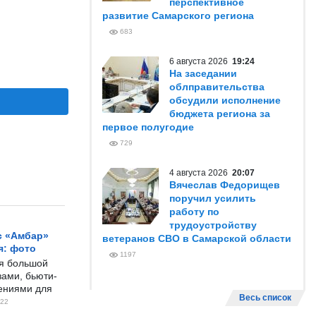
перспективное
развитие Самарского региона
683
6 августа 2026
19:24
На заседании
облправительства
обсудили исполнение
бюджета региона за
первое полугодие
729
4 августа 2026
20:07
Вячеслав Федорищев
поручил усилить
работу по
трудоустройству
с «Амбар»
ветеранов СВО в Самарской области
я: фото
1197
ся большой
ами, бьюти-
чениями для
Весь список
22