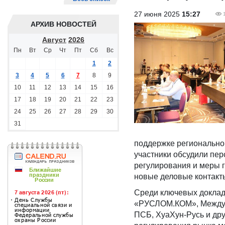
27 июня 2025
15:27
АРХИВ НОВОСТЕЙ
Август
2026
Пн
Вт
Ср
Чт
Пт
Сб
Вс
1
2
3
4
5
6
7
8
9
10
11
12
13
14
15
16
17
18
19
20
21
22
23
24
25
26
27
28
29
30
31
поддержке регионально
участники обсудили пер
регулирования и меры 
новые деловые контакт
Среди ключевых доклад
«РУСЛОМ.КОМ», Междун
ПСБ, ХуаХун-Русь и дру