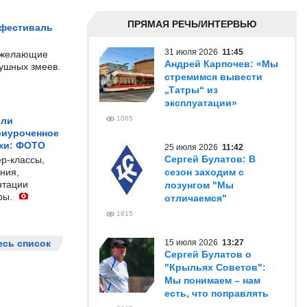
ПРЯМАЯ РЕЧЬ/ИНТЕРВЬЮ
 фестиваль
31 июля 2026
11:45
е желающие
Андрей Карпочев: «Мы
душных змеев.
стремимся вывести
„Татры“ из
эксплуатации»
1065
ели
риуроченное
жи: ФОТО
25 июля 2026
11:42
Сергей Булатов: В
р-классы,
ния,
сезон заходим с
нтации
лозунгом "Мы
ры.
отличаемся"
1815
есь список
15 июля 2026
13:27
Сергей Булатов о
"Крыльях Советов":
Мы понимаем – нам
есть, что поправлять