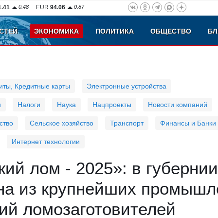
1.41
0.48
EUR
94.06
0.87
СТЕЙ
ЭКОНОМИКА
ПОЛИТИКА
ОБЩЕСТВО
БЛ
иты, Кредитные карты
Электронные устройства
и
Налоги
Наука
Нацпроекты
Новости компаний
ство
Сельское хозяйство
Транспорт
Финансы и Банки
Интернет технологии
ий лом - 2025»: в губернии
на из крупнейших промыш
ий ломозаготовителей