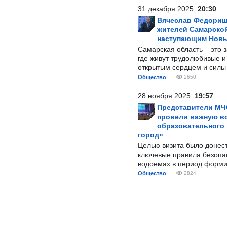
31 декабря 2025
20:30
Вячеслав Федорищ
жителей Самарской
наступающим Нов
Самарская область – это 
где живут трудолюбивые и
открытым сердцем и силь
Общество
2650
28 ноября 2025
19:57
Представители МЧ
провели важную вс
образовательного
город»
Целью визита было донес
ключевые правила безопа
водоемах в период форми
Общество
2824