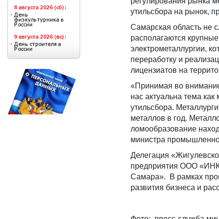
регулирования рынка м
утильсбора на рынок, 
Самарская область не 
располагаются крупные 
электрометаллургии, ко
переработку и реализа
лицензиатов на террито
«Принимая во внимание
нас актуальна тема как
утильсбора. Металлурги
металлов в год. Металл
ломообразование находи
министра промышленнос
Делегация «Жигулевско
предприятия ООО «ИНК
Самара». В рамках про
развития бизнеса и рас
Фото: пресс-служба ми