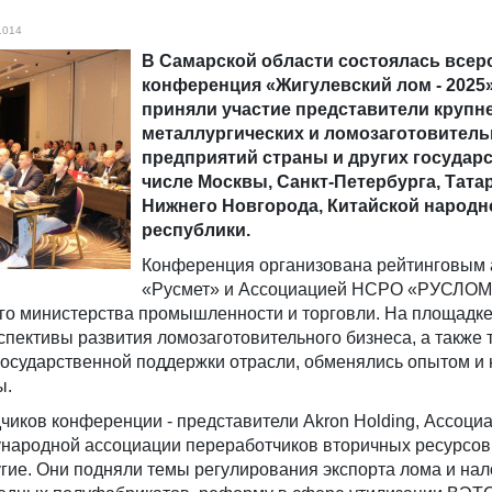
1014
В Самарской области состоялась всер
конференция «Жигулевский лом - 2025»
приняли участие представители крупн
металлургических и ломозаготовител
предприятий страны и других государс
числе Москвы, Санкт-Петербурга, Тата
Нижнего Новгорода, Китайской народн
республики.
Конференция организована рейтинговым 
«Русмет» и Ассоциацией НСРО «РУСЛОМ
го министерства промышленности и торговли. На площадк
спективы развития ломозаготовительного бизнеса, а также
государственной поддержки отрасли, обменялись опытом и
ы.
чиков конференции - представители Akron Holding, Ассоц
ародной ассоциации переработчиков вторичных ресурсов
гие. Они подняли темы регулирования экспорта лома и нал