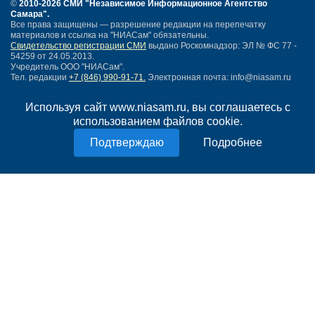
©
2010-2026 СМИ
"Независимое Информационное Агентство
Самара"
.
Все права защищены — разрешение редакции на перепечатку
материалов и ссылка на "НИАСам" обязательны.
Свидетельство регистрации СМИ
выдано Роскомнадзор: ЭЛ № ФС 77 -
54259 от 24.05.2013.
Учредитель ООО "НИАСам".
Тел. редакции
+7 (846) 990-91-71.
Электронная почта: info@niasam.ru
Написать письмо
Используя сайт www.niasam.ru, вы соглашаетесь с
Карта сайта
использованием файлов cookie.
Нашли ошибку?
Политика конфиденциальности
Подробнее
Согласие на обработку персональных данных
18+
НИА Самара - новости Самары сегодня, последние новости Самары
Тольятти и Самарской области
Создание сайта —
mediaidea