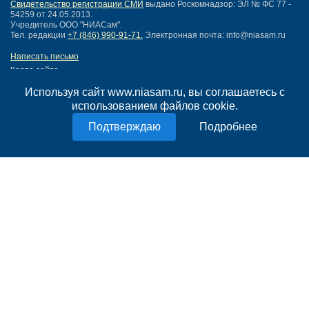
Свидетельство регистрации СМИ
выдано Роскомнадзор: ЭЛ № ФС 77 -
54259 от 24.05.2013.
Учредитель ООО "НИАСам".
Тел. редакции
+7 (846) 990-91-71.
Электронная почта: info@niasam.ru
Написать письмо
Карта сайта
Нашли ошибку?
Используя сайт www.niasam.ru, вы соглашаетесь с
Политика конфиденциальности
использованием файлов cookie.
Согласие на обработку персональных данных
18+
Подробнее
НИА Самара - новости Самары сегодня, последние новости Самары
Тольятти и Самарской области
Создание сайта —
mediaidea