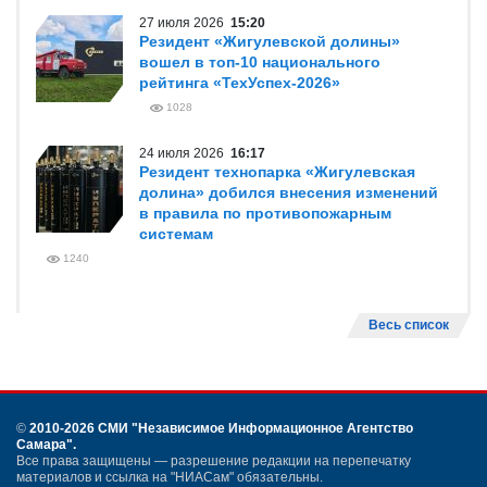
27 июля 2026
15:20
Резидент «Жигулевской долины»
вошел в топ-10 национального
рейтинга «ТехУспех-2026»
1028
24 июля 2026
16:17
Резидент технопарка «Жигулевская
долина» добился внесения изменений
в правила по противопожарным
системам
1240
Весь список
©
2010-2026 СМИ
"Независимое Информационное Агентство
Самара"
.
Все права защищены — разрешение редакции на перепечатку
материалов и ссылка на "НИАСам" обязательны.