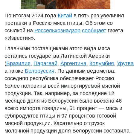
По итогам 2024 года
Китай
в пять раз увеличил
поставки в Россию мяса птицы. Об этом со
ссылкой на
Россельхознадзор
сообщает
газета
«Известия».
Главными поставщиками этого вида мяса
остались государства Латинской Америки
(
Бразилия
,
Парагвай
,
Аргентина
,
Колумбия
,
Уругва
а также
Белоруссия
. По данным ведомства,
соседняя республика обеспечивает Россию
более половины всей импортируемой мясной
продукции. Так, например, за последние 12
месяцев доля из Белоруссии было ввезено 46
всего импорта говядины, 51 процент — мяса и
субпродуктов птицы и 97 процентов готовой
мясной продукции. Касательно отгрузок
молочной продукции доля Белоруссии составила