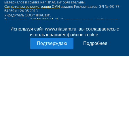
материалов и ссылка на "НИАСам" обязательны.
Свидетельство регистрации СМИ
выдано Роскомнадзор: ЭЛ № ФС 77 -
54259 от 24.05.2013.
Учредитель ООО "НИАСам".
Тел. редакции
+7 (846) 990-91-71.
Электронная почта: info@niasam.ru
Написать письмо
Используя сайт www.niasam.ru, вы соглашаетесь с
Карта сайта
использованием файлов cookie.
Нашли ошибку?
Подробнее
Политика конфиденциальности
Согласие на обработку персональных данных
18+
НИА Самара - новости Самары сегодня, последние новости Самары
Тольятти и Самарской области
Создание сайта —
mediaidea