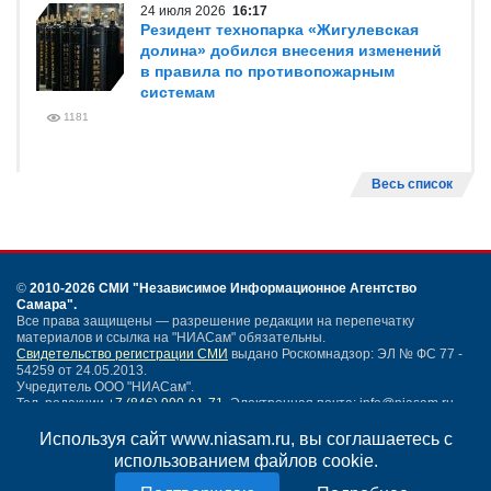
24 июля 2026
16:17
Резидент технопарка «Жигулевская
долина» добился внесения изменений
в правила по противопожарным
системам
1181
Весь список
©
2010-2026 СМИ
"Независимое Информационное Агентство
Самара"
.
Все права защищены — разрешение редакции на перепечатку
материалов и ссылка на "НИАСам" обязательны.
Свидетельство регистрации СМИ
выдано Роскомнадзор: ЭЛ № ФС 77 -
54259 от 24.05.2013.
Учредитель ООО "НИАСам".
Тел. редакции
+7 (846) 990-91-71.
Электронная почта: info@niasam.ru
Написать письмо
Используя сайт www.niasam.ru, вы соглашаетесь с
Карта сайта
использованием файлов cookie.
Нашли ошибку?