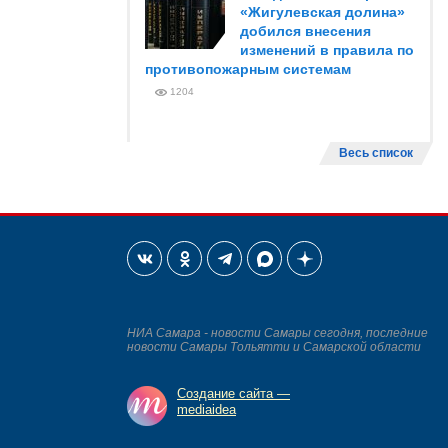
«Жигулевская долина»
добился внесения
изменений в правила по
противопожарным системам
1204
Весь список
НИА Самара - новости Самары сегодня, последние
новости Самары Тольятти и Самарской области
Создание сайта —
mediaidea