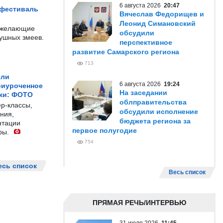
6 августа 2026
20:47
 фестиваль
Вячеслав Федорищев и
Леонид Симановский
е желающие
обсудили
душных змеев.
перспективное
развитие Самарского региона
713
ели
6 августа 2026
19:24
риуроченное
На заседании
жи: ФОТО
облправительства
р-классы,
обсудили исполнение
ния,
бюджета региона за
нтации
первое полугодие
ры.
754
есь список
Весь список
ПРЯМАЯ РЕЧЬ/ИНТЕРВЬЮ