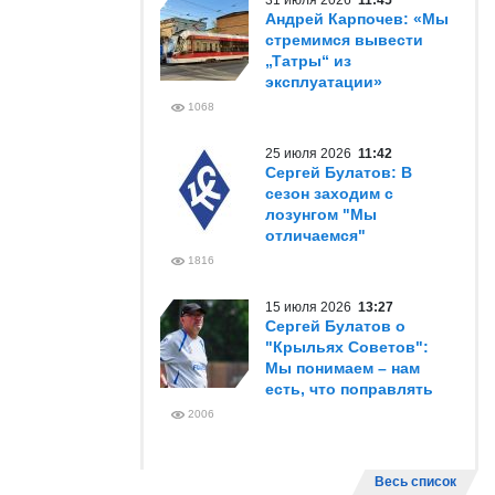
31 июля 2026
11:45
Андрей Карпочев: «Мы
стремимся вывести
„Татры“ из
эксплуатации»
1068
25 июля 2026
11:42
Сергей Булатов: В
сезон заходим с
лозунгом "Мы
отличаемся"
1816
15 июля 2026
13:27
Сергей Булатов о
"Крыльях Советов":
Мы понимаем – нам
есть, что поправлять
2006
Весь список