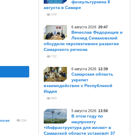
физкультурника 8
августа в Самаре
319
6 августа 2026
20:47
Вячеслав Федорищев и
Леонид Симановский
обсудили перспективное развитие
Самарского региона
712
6 августа 2026
12:39
Самарская область
укрепит
взаимодействие с Республикой
Индия
663
5 августа 2026
13:50
В этом году по
логия
234
нацпроекту
«Инфраструктура для жизни» в
Самарской области установят 37