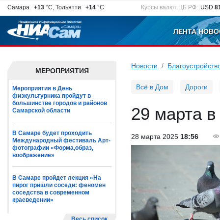
Самара
+13
°C, Тольятти
+14
°C
Курсы валют ЦБ РФ:
USD
8
ЛЕНТА НОВО
Новости
Благоустройств
МЕРОПРИЯТИЯ
Всё в Дом
Дороги
Мероприятия в День
физкультурника пройдут в
большинстве городов и районов
29 марта в
Самарской области
В Самаре будет проходить
28 марта 2025
18:56
Международный фестиваль Арт-
фотографии «Форма,образ,
воображение»
В Самаре пройдет лекция «На
пирог пришли соседи: феномен
соседства в современном
краеведении»
Весь список