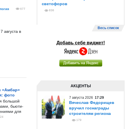
светофоров
логия
677
836
Весь список
 августа в
Добавь себе виджет!
АКЦЕНТЫ
с «Амбар»
я: фото
7 августа 2026
17:29
ся большой
Вячеслав Федорищев
ами, бьюти-
вручил госнаграды
чениями для
строителям региона
24
179