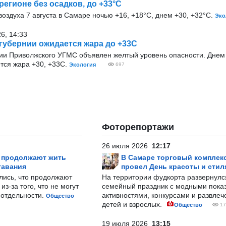
 регионе без осадков, до +33°С
оздуха 7 августа в Самаре ночью +16, +18°С, днем +30, +32°С.
Эко
26, 14:33
 губернии ожидается жара до +33С
и Приволжского УГМС объявлен желтый уровень опасности. Днем 7
тся жара +30, +33С.
Экология
697
Фоторепортажи
26 июля 2026
12:17
р продолжают жить
В Самаре торговый комплек
тавания
провел День красоты и стил
лись, что продолжают
На территории фудкорта развернул
з-за того, что не могут
семейный праздник с модными показ
-отдельности.
активностями, конкурсами и развле
Общество
детей и взрослых.
Общество
17
19 июля 2026
13:15