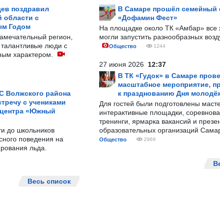
ев поздравил
В Самаре прошёл семейный
 области с
«Дофамин Фест»
ым Годом
На площадке около ТК «Амбар» вс
замечательный регион,
могли запустить разнообразных воз
 талантливые люди с
Общество
1244
ным характером.
27 июня 2026
12:37
В ТК «Гудок» в Самаре пров
масштабное мероприятие, п
С Волжского района
к празднованию Дня молодё
тречу с учениками
Для гостей были подготовлены масте
 центра «Южный
интерактивные площадки, соревнова
тренинги, ярмарка вакансий и презе
ти до школьников
образовательных организаций Сама
сного поведения на
Общество
2969
рования льда.
В
Весь список