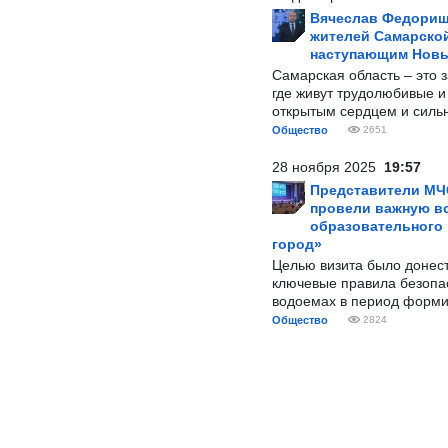
Вячеслав Федорищ
жителей Самарской
наступающим Нов
Самарская область – это 
где живут трудолюбивые и
открытым сердцем и силь
Общество
2651
28 ноября 2025
19:57
Представители МЧ
провели важную вс
образовательного
город»
Целью визита было донес
ключевые правила безопа
водоемах в период форми
Общество
2824