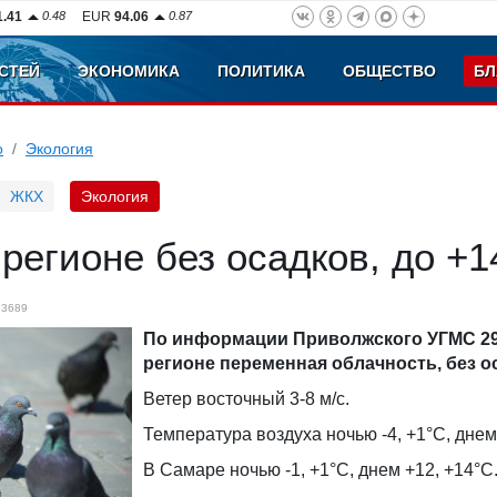
1.41
0.48
EUR
94.06
0.87
СТЕЙ
ЭКОНОМИКА
ПОЛИТИКА
ОБЩЕСТВО
БЛ
о
Экология
ЖКХ
Экология
 регионе без осадков, до +1
3689
По информации Приволжского УГМС 29
регионе переменная облачность, без о
Ветер восточный 3-8 м/с.
Температура воздуха ночью -4, +1°С, днем
В Самаре ночью -1, +1°С, днем +12, +14°С