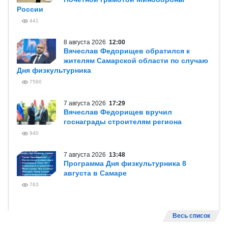
России
441
8 августа 2026
12:00
Вячеслав Федорищев обратился к
жителям Самарской области по случаю
Дня физкультурника
7560
7 августа 2026
17:29
Вячеслав Федорищев вручил
госнаграды строителям региона
940
7 августа 2026
13:48
Программа Дня физкультурника 8
августа в Самаре
763
Весь список