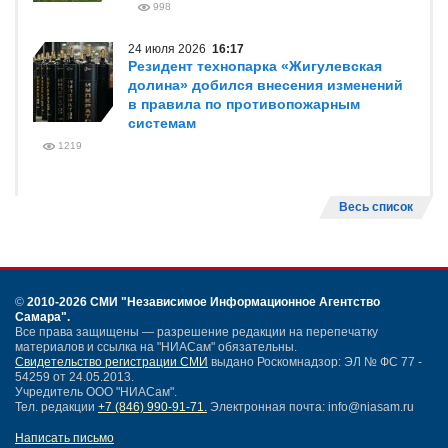
998
24 июля 2026
16:17
Резидент технопарка «Жигулевская
долина» добился внесения изменений
в правила по противопожарным
системам
1219
Весь список
©
2010-2026 СМИ
"Независимое Информационное Агентство
Самара"
.
Все права защищены — разрешение редакции на перепечатку
материалов и ссылка на "НИАСам" обязательны.
Свидетельство регистрации СМИ
выдано Роскомнадзор: ЭЛ № ФС 77 -
54259 от 24.05.2013.
Учредитель ООО "НИАСам".
Тел. редакции
+7 (846) 990-91-71.
Электронная почта: info@niasam.ru
Написать письмо