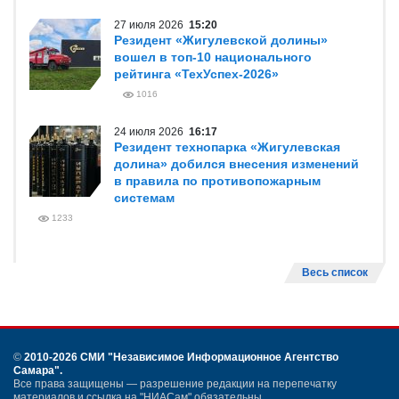
27 июля 2026
15:20
Резидент «Жигулевской долины»
вошел в топ-10 национального
рейтинга «ТехУспех-2026»
1016
24 июля 2026
16:17
Резидент технопарка «Жигулевская
долина» добился внесения изменений
в правила по противопожарным
системам
1233
Весь список
©
2010-2026 СМИ
"Независимое Информационное Агентство
Самара"
.
Все права защищены — разрешение редакции на перепечатку
материалов и ссылка на "НИАСам" обязательны.