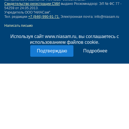
Свидетельство регистрации СМИ
выдано Роскомнадзор: ЭЛ № ФС 77 -
54259 от 24.05.2013.
Учредитель ООО "НИАСам".
Тел. редакции
+7 (846) 990-91-71.
Электронная почта: info@niasam.ru
Написать письмо
Карта сайта
Используя сайт www.niasam.ru, вы соглашаетесь с
Нашли ошибку?
использованием файлов cookie.
Политика конфиденциальности
Согласие на обработку персональных данных
Подробнее
18+
НИА Самара - новости Самары сегодня, последние новости Самары
Тольятти и Самарской области
Создание сайта —
mediaidea