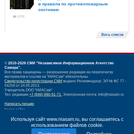
в правила по противопожарным
системам
1216
Весь список
©
2010-2026 СМИ
"Независимое Информационное Агентство
Самара"
.
Все права защищены — разрешение редакции на перепечатку
материалов и ссылка на "НИАСам" обязательны.
Свидетельство регистрации СМИ
выдано Роскомнадзор: ЭЛ № ФС 77 -
54259 от 24.05.2013.
Учредитель ООО "НИАСам".
Тел. редакции
+7 (846) 990-91-71.
Электронная почта: info@niasam.ru
Написать письмо
Карта сайта
Нашли ошибку?
Используя сайт www.niasam.ru, вы соглашаетесь с
Политика конфиденциальности
использованием файлов cookie.
Согласие на обработку персональных данных
18+