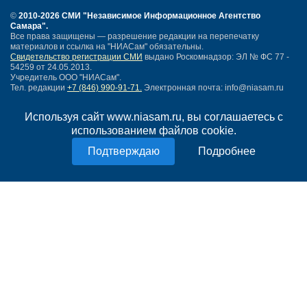
©
2010-2026 СМИ
"Независимое Информационное Агентство
Самара"
.
Все права защищены — разрешение редакции на перепечатку
материалов и ссылка на "НИАСам" обязательны.
Свидетельство регистрации СМИ
выдано Роскомнадзор: ЭЛ № ФС 77 -
54259 от 24.05.2013.
Учредитель ООО "НИАСам".
Тел. редакции
+7 (846) 990-91-71.
Электронная почта: info@niasam.ru
Написать письмо
Используя сайт www.niasam.ru, вы соглашаетесь с
Карта сайта
использованием файлов cookie.
Нашли ошибку?
Политика конфиденциальности
Подробнее
Согласие на обработку персональных данных
18+
НИА Самара - новости Самары сегодня, последние новости Самары
Тольятти и Самарской области
Создание сайта —