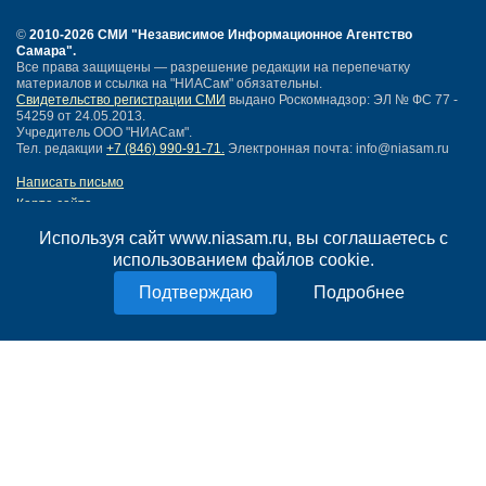
©
2010-2026 СМИ
"Независимое Информационное Агентство
Самара"
.
Все права защищены — разрешение редакции на перепечатку
материалов и ссылка на "НИАСам" обязательны.
Свидетельство регистрации СМИ
выдано Роскомнадзор: ЭЛ № ФС 77 -
54259 от 24.05.2013.
Учредитель ООО "НИАСам".
Тел. редакции
+7 (846) 990-91-71.
Электронная почта: info@niasam.ru
Написать письмо
Карта сайта
Нашли ошибку?
Используя сайт www.niasam.ru, вы соглашаетесь с
Политика конфиденциальности
использованием файлов cookie.
Согласие на обработку персональных данных
18+
Подробнее
НИА Самара - новости Самары сегодня, последние новости Самары
Тольятти и Самарской области
Создание сайта —