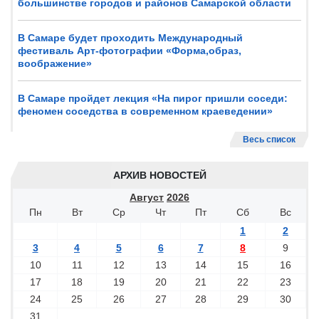
большинстве городов и районов Самарской области
В Самаре будет проходить Международный
фестиваль Арт-фотографии «Форма,образ,
воображение»
В Самаре пройдет лекция «На пирог пришли соседи:
феномен соседства в современном краеведении»
Весь список
АРХИВ НОВОСТЕЙ
Август
2026
Пн
Вт
Ср
Чт
Пт
Сб
Вс
1
2
3
4
5
6
7
8
9
10
11
12
13
14
15
16
17
18
19
20
21
22
23
24
25
26
27
28
29
30
31