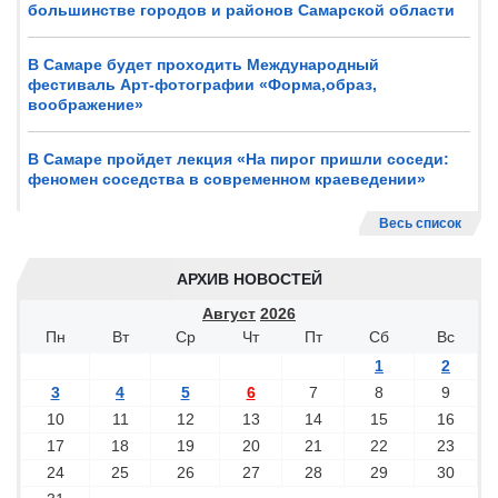
большинстве городов и районов Самарской области
В Самаре будет проходить Международный
фестиваль Арт-фотографии «Форма,образ,
воображение»
В Самаре пройдет лекция «На пирог пришли соседи:
феномен соседства в современном краеведении»
Весь список
АРХИВ НОВОСТЕЙ
Август
2026
Пн
Вт
Ср
Чт
Пт
Сб
Вс
1
2
3
4
5
6
7
8
9
10
11
12
13
14
15
16
17
18
19
20
21
22
23
24
25
26
27
28
29
30