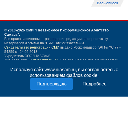
Весь список
©
2010-2026 СМИ
"Независимое Информационное Агентство
Самара"
.
Все права защищены — разрешение редакции на перепечатку
материалов и ссылка на "НИАСам" обязательны.
Свидетельство регистрации СМИ
выдано Роскомнадзор: ЭЛ № ФС 77 -
54259 от 24.05.2013.
Учредитель ООО "НИАСам".
Тел. редакции
+7 (846) 990-91-71.
Электронная почта: info@niasam.ru
Написать письмо
Используя сайт www.niasam.ru, вы соглашаетесь с
Карта сайта
использованием файлов cookie.
Нашли ошибку?
Подробнее
Политика конфиденциальности
Согласие на обработку персональных данных
18+