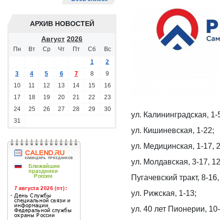
АРХИВ НОВОСТЕЙ
Август
2026
Пн
Вт
Ср
Чт
Пт
Сб
Вс
1
2
3
4
5
6
7
8
9
10
11
12
13
14
15
16
17
18
19
20
21
22
23
24
25
26
27
28
29
30
ул. Калининградская, 1-
31
ул. Кишиневская, 1-22;
ул. Медицинская, 1-17, 2,
ул. Молдавская, 3-17, 12
Пугачевский тракт, 8-16,
ул. Рижская, 1-13;
ул. 40 лет Пионерии, 10-