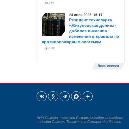
950
24 июля 2026
16:17
Резидент технопарка
«Жигулевская долина»
добился внесения
изменений в правила по
противопожарным системам
1186
Весь список
НИА Самара - новости Самары сегодня, последние
новости Самары Тольятти и Самарской области