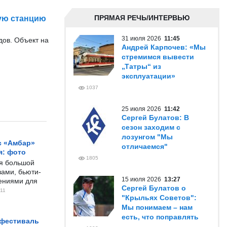
ПРЯМАЯ РЕЧЬ/ИНТЕРВЬЮ
ую станцию
31 июля 2026
11:45
дов. Объект на
Андрей Карпочев: «Мы
стремимся вывести
„Татры“ из
эксплуатации»
1037
25 июля 2026
11:42
Сергей Булатов: В
сезон заходим с
лозунгом "Мы
с «Амбар»
отличаемся"
я: фото
1805
ся большой
ами, бьюти-
15 июля 2026
13:27
чениями для
Сергей Булатов о
11
"Крыльях Советов":
Мы понимаем – нам
есть, что поправлять
 фестиваль