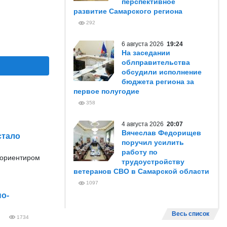
перспективное
развитие Самарского региона
292
6 августа 2026
19:24
На заседании
облправительства
обсудили исполнение
бюджета региона за
первое полугодие
358
4 августа 2026
20:07
Вячеслав Федорищев
стало
поручил усилить
работу по
 ориентиром
трудоустройству
ветеранов СВО в Самарской области
1097
о-
Весь список
1734