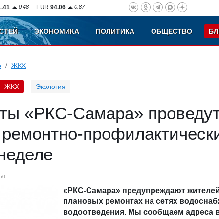
1.41
0.48
EUR
94.06
0.87
СТЕЙ
ЭКОНОМИКА
ПОЛИТИКА
ОБЩЕСТВО
БЛ
о
ЖКХ
ЖКХ
Экология
ты «РКС-Самара» проведу
 ремонтно-профилактическ
неделе
50
«РКС-Самара» предупреждают жителей
плановых ремонтах на сетях водоснаб
водоотведения. Мы сообщаем адреса