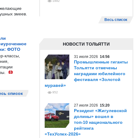
1992
е желающие
душных змеев.
Весь список
ели
риуроченное
НОВОСТИ ТОЛЬЯТТИ
жи: ФОТО
р-классы,
31 июля 2026
14:56
ния,
Промышленные гиганты
нтации
Тольятти отмечены
ры.
наградами юбилейного
фестиваля «Золотой
муравей»
952
есь список
27 июля 2026
15:20
Резидент «Жигулевской
долины» вошел в
топ-10 национального
рейтинга
«ТехУспех-2026»