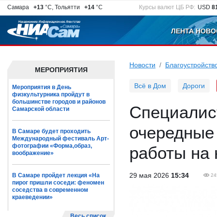
Самара
+13
°C, Тольятти
+14
°C
Курсы валют ЦБ РФ:
USD
8
ЛЕНТА НОВО
Новости
Благоустройств
МЕРОПРИЯТИЯ
Всё в Дом
Дороги
Мероприятия в День
физкультурника пройдут в
большинстве городов и районов
Специалис
Самарской области
очередные
В Самаре будет проходить
Международный фестиваль Арт-
фотографии «Форма,образ,
работы на 
воображение»
29 мая 2026
15:34
В Самаре пройдет лекция «На
24
пирог пришли соседи: феномен
соседства в современном
краеведении»
Весь список