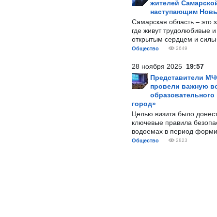
жителей Самарской
наступающим Нов
Самарская область – это 
где живут трудолюбивые и
открытым сердцем и силь
Общество
2649
28 ноября 2025
19:57
Представители МЧ
провели важную вс
образовательного
город»
Целью визита было донес
ключевые правила безопа
водоемах в период форми
Общество
2823