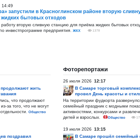
 14:49
а» запустили в Красноглинском районе вторую сливн
 жидких бытовых отходов
 работу вторую сливную станцию для приёма жидких бытовых отхо
по инвестпрограмме предприятия.
ЖКХ
1378
Фоторепортажи
26 июля 2026
12:17
р продолжают жить
В Самаре торговый комплек
тавания
провел День красоты и стил
лись, что продолжают
На территории фудкорта развернул
з-за того, что не могут
семейный праздник с модными показ
-отдельности.
активностями, конкурсами и развле
Общество
детей и взрослых.
Общество
17
19 июля 2026
13:15
ев поздравил
В Самаре прошёл семейный