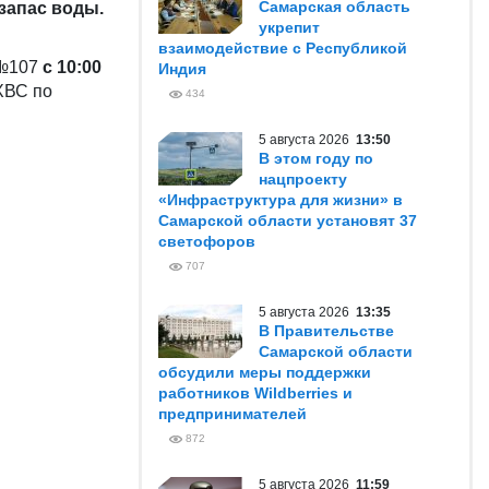
Самарская область
запас воды.
укрепит
взаимодействие с Республикой
 №107
с 10:00
Индия
ХВС по
434
5 августа 2026
13:50
В этом году по
нацпроекту
«Инфраструктура для жизни» в
Самарской области установят 37
светофоров
707
5 августа 2026
13:35
В Правительстве
Самарской области
обсудили меры поддержки
работников Wildberries и
предпринимателей
872
5 августа 2026
11:59