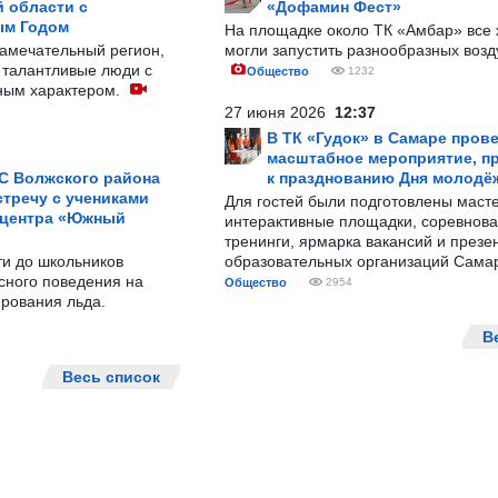
 области с
«Дофамин Фест»
ым Годом
На площадке около ТК «Амбар» вс
замечательный регион,
могли запустить разнообразных воз
 талантливые люди с
Общество
1232
ным характером.
27 июня 2026
12:37
В ТК «Гудок» в Самаре пров
масштабное мероприятие, п
С Волжского района
к празднованию Дня молодё
тречу с учениками
Для гостей были подготовлены масте
 центра «Южный
интерактивные площадки, соревнова
тренинги, ярмарка вакансий и презе
ти до школьников
образовательных организаций Сама
сного поведения на
Общество
2954
рования льда.
В
Весь список