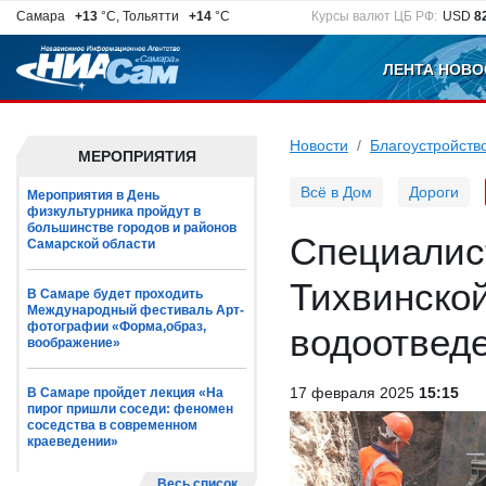
Самара
+13
°C, Тольятти
+14
°C
Курсы валют ЦБ РФ:
USD
8
ЛЕНТА НОВО
Новости
Благоустройств
МЕРОПРИЯТИЯ
Всё в Дом
Дороги
Мероприятия в День
физкультурника пройдут в
большинстве городов и районов
Специалис
Самарской области
Тихвинско
В Самаре будет проходить
Международный фестиваль Арт-
фотографии «Форма,образ,
водоотведе
воображение»
17 февраля 2025
15:15
В Самаре пройдет лекция «На
пирог пришли соседи: феномен
соседства в современном
краеведении»
Весь список