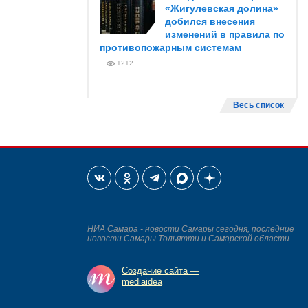
«Жигулевская долина»
добился внесения
изменений в правила по
противопожарным системам
1212
Весь список
НИА Самара - новости Самары сегодня, последние
новости Самары Тольятти и Самарской области
Создание сайта —
mediaidea