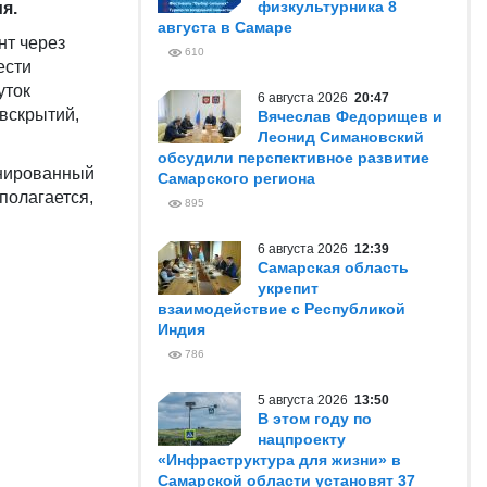
физкультурника 8
я.
августа в Самаре
нт через
610
ести
уток
6 августа 2026
20:47
вскрытий,
Вячеслав Федорищев и
Леонид Симановский
обсудили перспективное развитие
анированный
Самарского региона
полагается,
895
6 августа 2026
12:39
Самарская область
укрепит
взаимодействие с Республикой
Индия
786
5 августа 2026
13:50
В этом году по
нацпроекту
«Инфраструктура для жизни» в
Самарской области установят 37