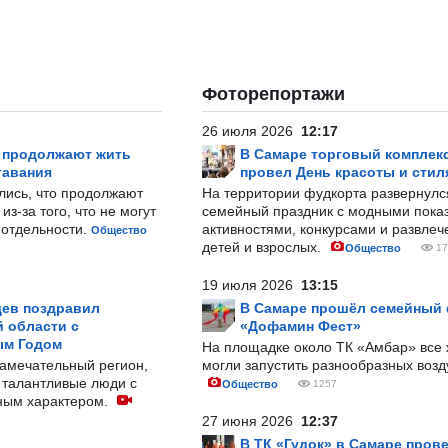
Фоторепортажи
26 июля 2026
12:17
р продолжают жить
В Самаре торговый комплек
тавания
провел День красоты и стил
лись, что продолжают
На территории фудкорта развернул
з-за того, что не могут
семейный праздник с модными показ
-отдельности.
активностями, конкурсами и развле
Общество
детей и взрослых.
Общество
17
19 июля 2026
13:15
ев поздравил
В Самаре прошёл семейный
 области с
«Дофамин Фест»
ым Годом
На площадке около ТК «Амбар» вс
замечательный регион,
могли запустить разнообразных воз
 талантливые люди с
Общество
1257
ным характером.
27 июня 2026
12:37
В ТК «Гудок» в Самаре пров