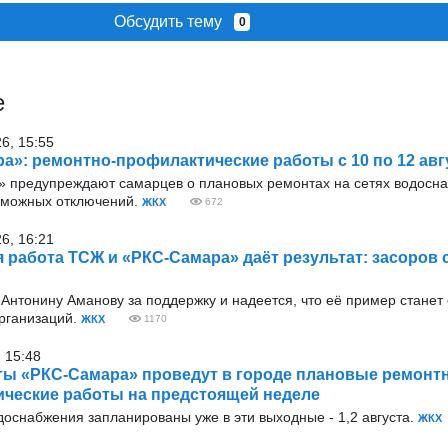
Обсудить тему
0
е
26, 15:55
а»: ремонтно-профилактические работы с 10 по 12 авг
 предупреждают самарцев о плановых ремонтах на сетях водосн
зможных отключений.
ЖКХ
672
26, 16:21
 работа ТСЖ и «РКС-Самара» даёт результат: засоров 
Антонину Аманову за поддержку и надеется, что её пример станет
рганизаций.
ЖКХ
1170
 15:48
ы «РКС-Самара» проведут в городе плановые ремонтн
ческие работы на предстоящей неделе
оснабжения запланированы уже в эти выходные - 1,2 августа.
ЖКХ