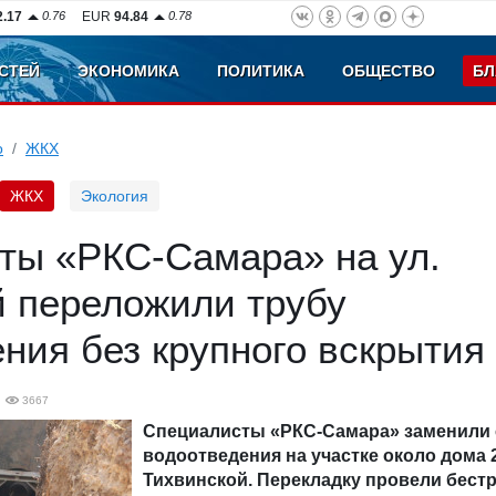
2.17
0.76
EUR
94.84
0.78
СТЕЙ
ЭКОНОМИКА
ПОЛИТИКА
ОБЩЕСТВО
БЛ
о
ЖКХ
ЖКХ
Экология
ты «РКС-Самара» на ул.
й переложили трубу
ния без крупного вскрытия
3667
Специалисты «РКС-Самара» заменили 
водоотведения на участке около дома 2
Тихвинской. Перекладку провели бес