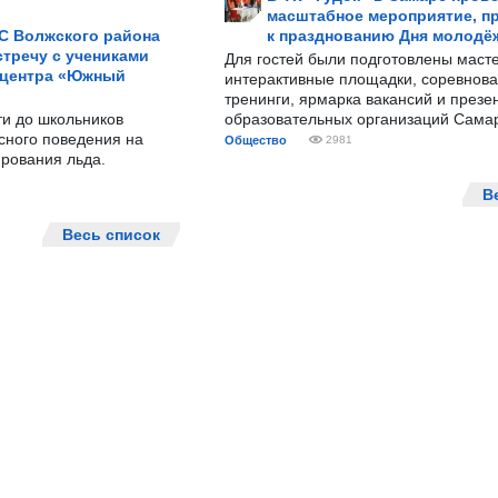
масштабное мероприятие, п
С Волжского района
к празднованию Дня молодё
тречу с учениками
Для гостей были подготовлены масте
 центра «Южный
интерактивные площадки, соревнова
тренинги, ярмарка вакансий и презе
ти до школьников
образовательных организаций Сама
сного поведения на
Общество
2981
рования льда.
В
Весь список