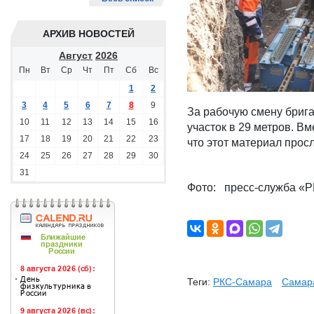
АРХИВ НОВОСТЕЙ
Август
2026
Пн
Вт
Ср
Чт
Пт
Сб
Вс
1
2
3
4
5
6
7
8
9
За рабочую смену бриг
10
11
12
13
14
15
16
участок в 29 метров. В
17
18
19
20
21
22
23
что этот материал просл
24
25
26
27
28
29
30
31
Фото: пресс-служба «
Теги:
РКС-Самара
Самар