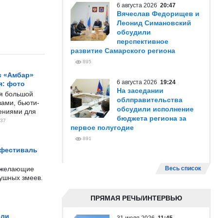
6 августа 2026
20:47
Вячеслав Федорищев и
Леонид Симановский
обсудили
перспективное
развитие Самарского региона
895
с «Амбар»
6 августа 2026
19:24
я: фото
На заседании
ся большой
облправительства
ами, бьюти-
обсудили исполнение
чениями для
бюджета региона за
37
первое полугодие
891
 фестиваль
е желающие
Весь список
душных змеев.
ПРЯМАЯ РЕЧЬ/ИНТЕРВЬЮ
ели