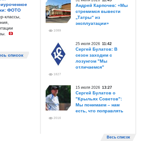
31 июля 2026
11:45
риуроченное
Андрей Карпочев: «Мы
жи: ФОТО
стремимся вывести
р-классы,
„Татры“ из
ния,
эксплуатации»
нтации
1089
ры.
25 июля 2026
11:42
Сергей Булатов: В
есь список
сезон заходим с
лозунгом "Мы
отличаемся"
1827
15 июля 2026
13:27
Сергей Булатов о
"Крыльях Советов":
Мы понимаем – нам
есть, что поправлять
2016
Весь список