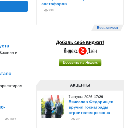
светофоров
938
Весь список
Добавь себе виджет!
уста
абжения и
стало
АКЦЕНТЫ
 ориентиром
7 августа 2026
17:29
Вячеслав Федорищев
о-
вручил госнаграды
строителям региона
701
1877