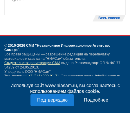
1173
Весь список
©
2010-2026 СМИ
"Независимое Информационное Агентство
Самара"
.
Все права защищены — разрешение редакции на перепечатку
материалов и ссылка на "НИАСам" обязательны.
Свидетельство регистрации СМИ
выдано Роскомнадзор: ЭЛ № ФС 77 -
54259 от 24.05.2013.
Учредитель ООО "НИАСам".
Тел. редакции
+7 (846) 990-91-71.
Электронная почта: info@niasam.ru
Написать письмо
Используя сайт www.niasam.ru, вы соглашаетесь с
Карта сайта
использованием файлов cookie.
Нашли ошибку?
Подробнее
Политика конфиденциальности
Согласие на обработку персональных данных
18+