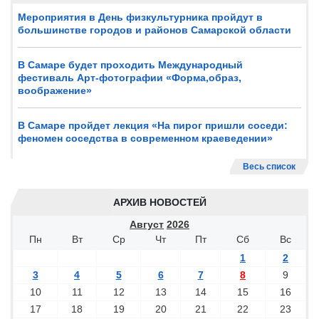
Мероприятия в День физкультурника пройдут в
большинстве городов и районов Самарской области
В Самаре будет проходить Международный
фестиваль Арт-фотографии «Форма,образ,
воображение»
В Самаре пройдет лекция «На пирог пришли соседи:
феномен соседства в современном краеведении»
Весь список
АРХИВ НОВОСТЕЙ
Август
2026
Пн
Вт
Ср
Чт
Пт
Сб
Вс
1
2
3
4
5
6
7
8
9
10
11
12
13
14
15
16
17
18
19
20
21
22
23