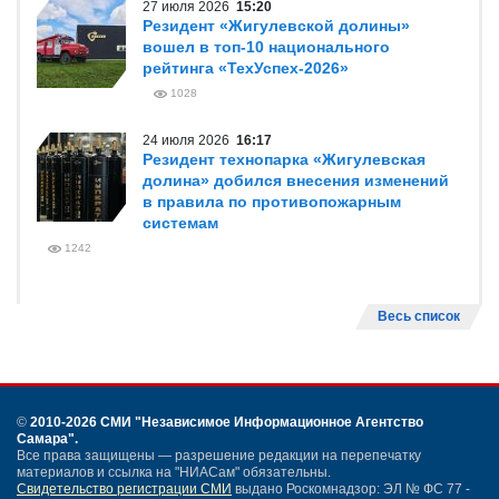
27 июля 2026
15:20
Резидент «Жигулевской долины»
вошел в топ-10 национального
рейтинга «ТехУспех-2026»
1028
24 июля 2026
16:17
Резидент технопарка «Жигулевская
долина» добился внесения изменений
в правила по противопожарным
системам
1242
Весь список
©
2010-2026 СМИ
"Независимое Информационное Агентство
Самара"
.
Все права защищены — разрешение редакции на перепечатку
материалов и ссылка на "НИАСам" обязательны.
Свидетельство регистрации СМИ
выдано Роскомнадзор: ЭЛ № ФС 77 -