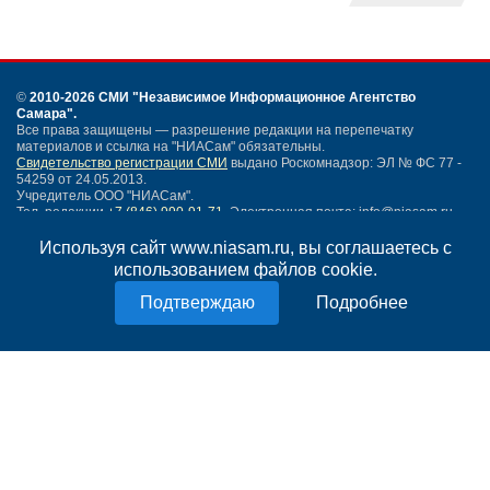
©
2010-2026 СМИ
"Независимое Информационное Агентство
Самара"
.
Все права защищены — разрешение редакции на перепечатку
материалов и ссылка на "НИАСам" обязательны.
Свидетельство регистрации СМИ
выдано Роскомнадзор: ЭЛ № ФС 77 -
54259 от 24.05.2013.
Учредитель ООО "НИАСам".
Тел. редакции
+7 (846) 990-91-71.
Электронная почта: info@niasam.ru
Написать письмо
Используя сайт www.niasam.ru, вы соглашаетесь с
Карта сайта
использованием файлов cookie.
Нашли ошибку?
Подробнее
Политика конфиденциальности
Согласие на обработку персональных данных
18+
НИА Самара - новости Самары сегодня, последние новости Самары