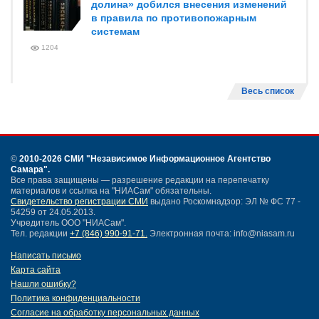
долина» добился внесения изменений
в правила по противопожарным
системам
1204
Весь список
©
2010-2026 СМИ
"Независимое Информационное Агентство
Самара"
.
Все права защищены — разрешение редакции на перепечатку
материалов и ссылка на "НИАСам" обязательны.
Свидетельство регистрации СМИ
выдано Роскомнадзор: ЭЛ № ФС 77 -
54259 от 24.05.2013.
Учредитель ООО "НИАСам".
Тел. редакции
+7 (846) 990-91-71.
Электронная почта: info@niasam.ru
Написать письмо
Карта сайта
Нашли ошибку?
Политика конфиденциальности
Согласие на обработку персональных данных