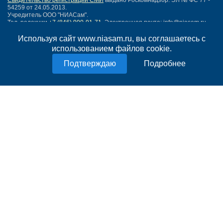
Свидетельство регистрации СМИ
выдано Роскомнадзор: ЭЛ № ФС 77 -
54259 от 24.05.2013.
Учредитель ООО "НИАСам".
Тел. редакции
+7 (846) 990-91-71.
Электронная почта: info@niasam.ru
Написать письмо
Используя сайт www.niasam.ru, вы соглашаетесь с
Карта сайта
использованием файлов cookie.
Нашли ошибку?
Подробнее
Политика конфиденциальности
Согласие на обработку персональных данных
18+
НИА Самара - новости Самары сегодня, последние новости Самары
Тольятти и Самарской области
Создание сайта —
mediaidea