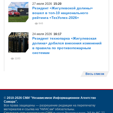
27 июля 2026
15:20
Резидент «Жигулевской долины»
вошел в топ-10 национального
рейтинга «ТехУспех-2026»
946
24 июля 2026
16:17
Резидент технопарка «Жигулевская
долина» добился внесения изменений
в правила по противопожарным
системам
1183
Весь список
©
2010-2026 СМИ
"Независимое Информационное Агентство
Самара"
.
Все права защищены — разрешение редакции на перепечатку
материалов и ссылка на "НИАСам" обязательны.