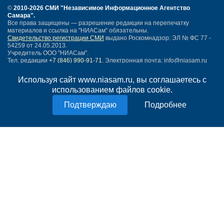
©
2010-2026 СМИ
"Независимое Информационное Агентство
Самара"
.
Все права защищены — разрешение редакции на перепечатку
материалов и ссылка на "НИАСам" обязательны.
Свидетельство регистрации СМИ
выдано Роскомнадзор: ЭЛ № ФС 77 -
54259 от 24.05.2013.
Учредитель ООО "НИАСам".
Тел. редакции
+7 (846) 990-91-71.
Электронная почта: info@niasam.ru
Написать письмо
Используя сайт www.niasam.ru, вы соглашаетесь с
Карта сайта
использованием файлов cookie.
Нашли ошибку?
Подробнее
Политика конфиденциальности
Согласие на обработку персональных данных
18+
НИА Самара - новости Самары сегодня, последние новости Самары
Тольятти и Самарской области
Создание сайта —
mediaidea