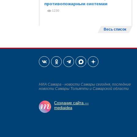
противопожарным системам
1230
Весь список
НИА Самара - новости Самары сегодня, последние
новости Самары Тольятти и Самарской области
Создание сайта —
mediaidea