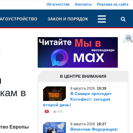
Об агентстве
Контакты
Реклама на сайте
АГОУСТРОЙСТВО
ЗАКОН И ПОРЯДОК
В ЦЕНТРЕ ВНИМАНИЯ
л
9 августа 2026
10:39
кам в
В Самаре проходит
Котофест: сегодня
второй день!
405
8 августа 2026
18:27
ство Европы
Вячеслав Федорищев: