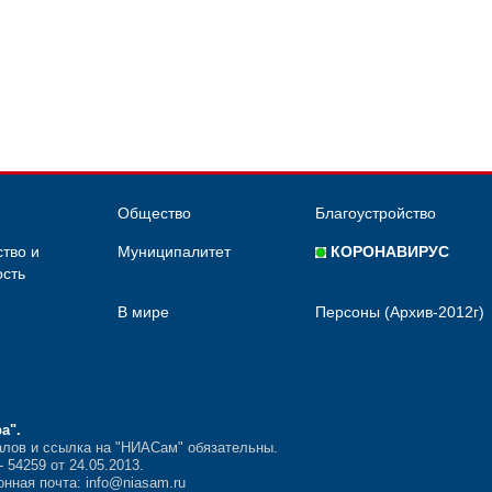
Общество
Благоустройство
тво и
Муниципалитет
КОРОНАВИРУС
сть
В мире
Персоны (Архив-2012г)
ра"
.
лов и ссылка на "НИАСам" обязательны.
54259 от 24.05.2013.
нная почта: info@niasam.ru