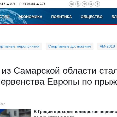
2.17
0.76
EUR
94.84
0.78
СТЕЙ
ЭКОНОМИКА
ПОЛИТИКА
ОБЩЕСТВО
БЛ
ортивные мероприятия
Спортивные достижения
ЧМ-2018
 из Самарской области ста
первенства Европы по прыж
1090
В Греции проходит юниорское первен