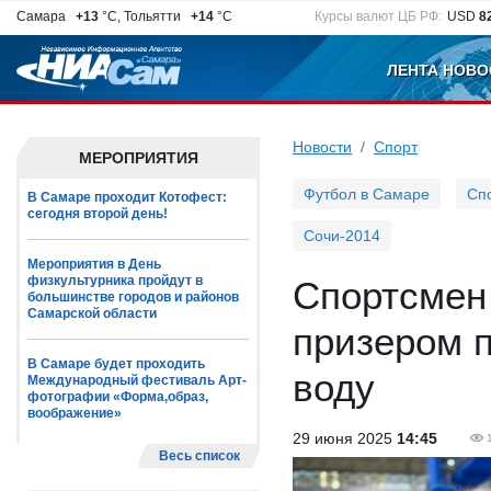
Самара
+13
°C, Тольятти
+14
°C
Курсы валют ЦБ РФ:
USD
8
ЛЕНТА НОВО
Новости
Спорт
МЕРОПРИЯТИЯ
Футбол в Самаре
Сп
В Самаре проходит Котофест:
сегодня второй день!
Сочи-2014
Мероприятия в День
физкультурника пройдут в
Спортсмен
большинстве городов и районов
Самарской области
призером 
В Самаре будет проходить
воду
Международный фестиваль Арт-
фотографии «Форма,образ,
воображение»
29 июня 2025
14:45
Весь список