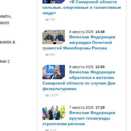
«В Самарской области
сильные, спортивные и талантливые
люди»
имп»,
783
рилл
8 августа 2026
14:48
Вячеслав Федорищев
аниях в
награжден Почетной
грамотой Минобороны России
885
ине с
8 августа 2026
12:00
Вячеслав Федорищев
обратился к жителям
Самарской области по случаю Дня
физкультурника
12370
7 августа 2026
17:29
Вячеслав Федорищев
вручил госнаграды
строителям региона
1132