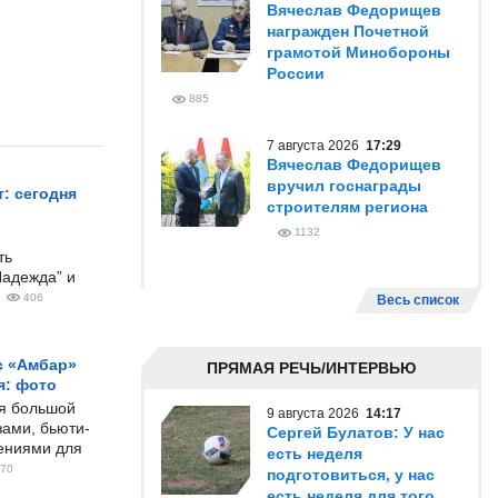
Вячеслав Федорищев
награжден Почетной
грамотой Минобороны
России
885
7 августа 2026
17:29
Вячеслав Федорищев
вручил госнаграды
: сегодня
строителям региона
1132
ть
Надежда” и
406
Весь список
с «Амбар»
ПРЯМАЯ РЕЧЬ/ИНТЕРВЬЮ
я: фото
ся большой
9 августа 2026
14:17
ами, бьюти-
Сергей Булатов: У нас
чениями для
есть неделя
70
подготовиться, у нас
есть неделя для того,