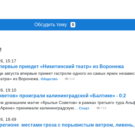
Обсудить тему
0
е
26, 15:17
первые приедет «Никитинский театр» из Воронежа
е августа впервые примет гастроли одного из самых ярких незави
еатра» из Воронежа.
Общество
210
26, 19:10
ветов» проиграли калининградской «Балтике» - 0:2
ём домашнем матче «Крылья Советов» в рамках третьего тура Аль
Арене» принимали калининградскую...
Спорт
719
26, 18:49
 регионе местами гроза с порывистым ветром, ливень, 