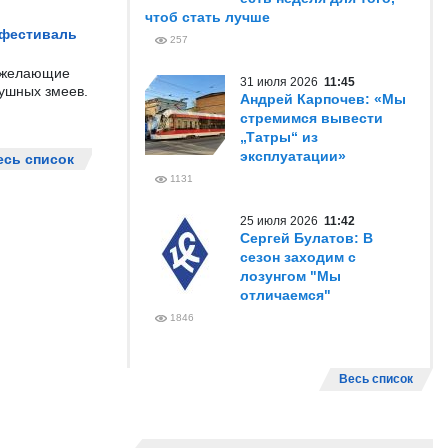
чтоб стать лучше
 фестиваль
257
е желающие
31 июля 2026
11:45
душных змеев.
Андрей Карпочев: «Мы
стремимся вывести
„Татры“ из
эксплуатации»
есь список
1131
25 июля 2026
11:42
Сергей Булатов: В
сезон заходим с
лозунгом "Мы
отличаемся"
1846
Весь список