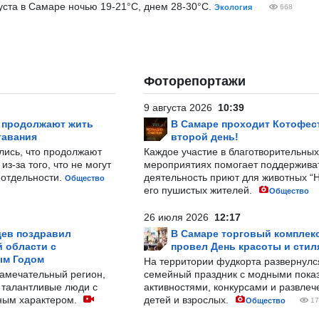
уста в Самаре ночью 19-21°С, днем 28-30°С.
Экология
668
Фоторепортажи
9 августа 2026
10:39
р продолжают жить
В Самаре проходит Котофест
тавания
второй день!
лись, что продолжают
Каждое участие в благотворительных
з-за того, что не могут
мероприятиях помогает поддержива
-отдельности.
деятельность приют для животных “
Общество
его пушистых жителей.
Общество
26 июля 2026
12:17
ев поздравил
В Самаре торговый комплек
 области с
провел День красоты и стил
ым Годом
На территории фудкорта развернул
замечательный регион,
семейный праздник с модными показ
 талантливые люди с
активностями, конкурсами и развле
ным характером.
детей и взрослых.
Общество
17