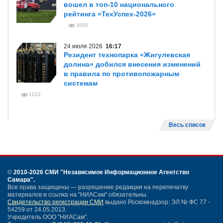
вошел в топ-10 национального
рейтинга «ТехУспех-2026»
1002
24 июля 2026
16:17
Резидент технопарка «Жигулевская
долина» добился внесения изменений
в правила по противопожарным
системам
1222
Весь список
©
2010-2026 СМИ
"Независимое Информационное Агентство
Самара"
.
Все права защищены — разрешение редакции на перепечатку
материалов и ссылка на "НИАСам" обязательны.
Свидетельство регистрации СМИ
выдано Роскомнадзор: ЭЛ № ФС 77 -
54259 от 24.05.2013.
Учредитель ООО "НИАСам".