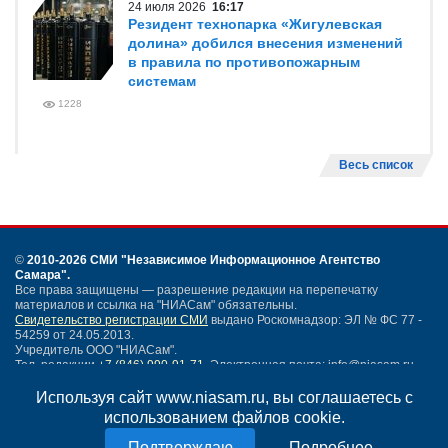
24 июля 2026
16:17
Резидент технопарка «Жигулевская
долина» добился внесения изменений
в правила по противопожарным
системам
1228
Весь список
©
2010-2026 СМИ
"Независимое Информационное Агентство
Самара"
.
Все права защищены — разрешение редакции на перепечатку
материалов и ссылка на "НИАСам" обязательны.
Свидетельство регистрации СМИ
выдано Роскомнадзор: ЭЛ № ФС 77 -
54259 от 24.05.2013.
Учредитель ООО "НИАСам".
Тел. редакции
+7 (846) 990-91-71.
Электронная почта: info@niasam.ru
Написать письмо
Используя сайт www.niasam.ru, вы соглашаетесь с
Карта сайта
использованием файлов cookie.
Нашли ошибку?
Подробнее