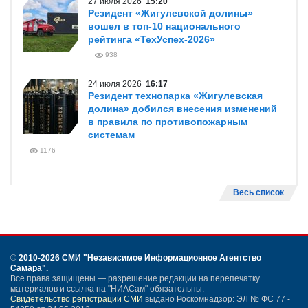
27 июля 2026
15:20
Резидент «Жигулевской долины»
вошел в топ-10 национального
рейтинга «ТехУспех-2026»
938
24 июля 2026
16:17
Резидент технопарка «Жигулевская
долина» добился внесения изменений
в правила по противопожарным
системам
1176
Весь список
©
2010-2026 СМИ
"Независимое Информационное Агентство
Самара"
.
Все права защищены — разрешение редакции на перепечатку
материалов и ссылка на "НИАСам" обязательны.
Свидетельство регистрации СМИ
выдано Роскомнадзор: ЭЛ № ФС 77 -