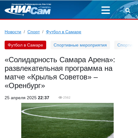
Новости
Спорт
Футбол в Самаре
Футбол в Самаре
Спортивные мероприятия
Спортивн
«Солидарность Самара Арена»:
развлекательная программа на
матче «Крылья Советов» –
«Оренбург»
25 апреля 2025
22:37
2562