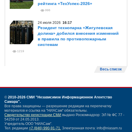
рейтинга «ТехУспех-2026»
996
24 июля 2026
16:17
Резидент технопарка «Жигулевская
долина» добился внесения изменений
в правила по противопожарным
системам
1219
Весь список
©
2010-2026 СМИ
"Независимое Информационное Агентство
Самара"
.
Все права защищены — разрешение редакции на перепечатку
материалов и ссылка на "НИАСам" обязательны.
Свидетельство регистрации СМИ
выдано Роскомнадзор: ЭЛ № ФС 77 -
54259 от 24.05.2013.
Учредитель ООО "НИАСам".
Тел. редакции
+7 (846) 990-91-71.
Электронная почта: info@niasam.ru