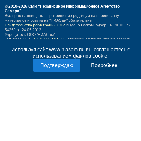
©
2010-2026 СМИ
"Независимое Информационное Агентство
Самара"
.
Все права защищены — разрешение редакции на перепечатку
материалов и ссылка на "НИАСам" обязательны.
Свидетельство регистрации СМИ
выдано Роскомнадзор: ЭЛ № ФС 77 -
54259 от 24.05.2013.
Учредитель ООО "НИАСам".
Тел. редакции
+7 (846) 990-91-71.
Электронная почта: info@niasam.ru
Написать письмо
Используя сайт www.niasam.ru, вы соглашаетесь с
Карта сайта
использованием файлов cookie.
Нашли ошибку?
Подробнее
Политика конфиденциальности
Согласие на обработку персональных данных
18+
НИА Самара - новости Самары сегодня, последние новости Самары
Тольятти и Самарской области
Создание сайта —