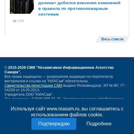
долина» добился внесения изменений
в правила по противопожарным
системам
1183
Весь список
©
2010-2026 СМИ
"Независимое Информационное Агентство
Самара"
.
Все права защищены — разрешение редакции на перепечатку
материалов и ссылка на "НИАСам" обязательны.
Свидетельство регистрации СМИ
выдано Роскомнадзор: ЭЛ № ФС 77 -
54259 от 24.05.2013.
Учредитель ООО "НИАСам".
Тел. редакции
+7 (846) 990-91-71.
Электронная почта: info@niasam.ru
Написать письмо
Используя сайт www.niasam.ru, вы соглашаетесь с
Карта сайта
использованием файлов cookie.
Нашли ошибку?
Подробнее
Политика конфиденциальности
Согласие на обработку персональных данных