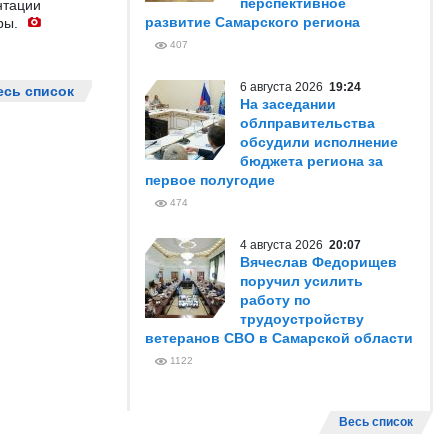
перспективное
нтации
развитие Самарского региона
ры.
407
6 августа 2026
19:24
есь список
На заседании
облправительства
обсудили исполнение
бюджета региона за
первое полугодие
474
4 августа 2026
20:07
Вячеслав Федорищев
поручил усилить
работу по
трудоустройству
ветеранов СВО в Самарской области
1122
Весь список