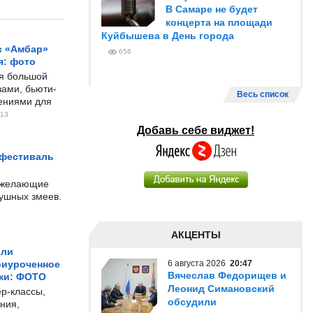
В Самаре не будет
концерта на площади
Куйбышева в День города
с «Амбар»
656
я: фото
ся большой
ами, бьюти-
Весь список
чениями для
13
Добавь себе виджет!
 фестиваль
е желающие
душных змеев.
АКЦЕНТЫ
ели
риуроченное
6 августа 2026
20:47
Вячеслав Федорищев и
жи: ФОТО
Леонид Симановский
р-классы,
обсудили
ния,