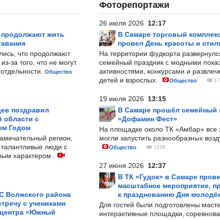
Фоторепортажи
26 июля 2026
12:17
р продолжают жить
В Самаре торговый комплек
тавания
провел День красоты и стил
лись, что продолжают
На территории фудкорта развернул
з-за того, что не могут
семейный праздник с модными показ
-отдельности.
активностями, конкурсами и развле
Общество
детей и взрослых.
Общество
17
19 июля 2026
13:15
ев поздравил
В Самаре прошёл семейный
 области с
«Дофамин Фест»
ым Годом
На площадке около ТК «Амбар» вс
замечательный регион,
могли запустить разнообразных воз
 талантливые люди с
Общество
1235
ным характером.
27 июня 2026
12:37
В ТК «Гудок» в Самаре пров
масштабное мероприятие, п
С Волжского района
к празднованию Дня молодё
тречу с учениками
Для гостей были подготовлены масте
 центра «Южный
интерактивные площадки, соревнова