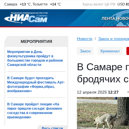
Самара
+13
°C, Тольятти
+14
°C
Курсы валют ЦБ РФ:
USD
8
ЛЕНТА НОВО
Новости
Закон и порядо
МЕРОПРИЯТИЯ
Закон
Криминал
Мероприятия в День
физкультурника пройдут в
большинстве городов и районов
В Самаре 
Самарской области
бродячих с
В Самаре будет проходить
Международный фестиваль Арт-
фотографии «Форма,образ,
воображение»
12 апреля 2025
12:27
В Самаре пройдет лекция «На
пирог пришли соседи: феномен
соседства в современном
краеведении»
Весь список