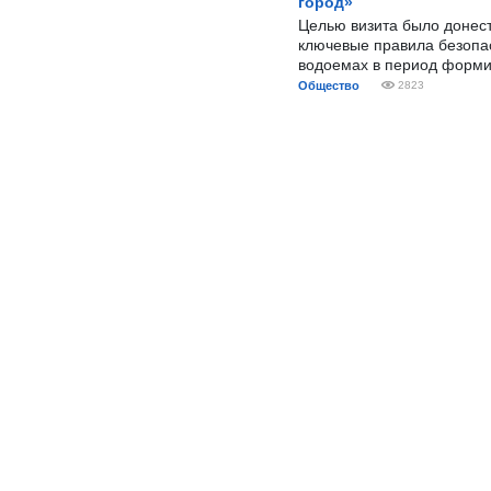
город»
Целью визита было донес
ключевые правила безопа
водоемах в период форми
Общество
2823