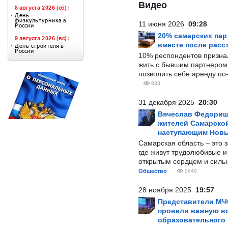
Видео
11 июня 2026
09:28
20% самарских па
вместе после расс
10% респондентов призна
жить с бывшим партнером и
позволить себе аренду по
833
31 декабря 2025
20:30
Вячеслав Федорищ
жителей Самарской
наступающим Нов
Самарская область – это 
где живут трудолюбивые и
открытым сердцем и силь
Общество
2649
28 ноября 2025
19:57
Представители МЧ
провели важную вс
образовательного