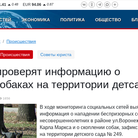
1.41
0.48
EUR
94.06
0.87
СТЕЙ
ЭКОНОМИКА
ПОЛИТИКА
ОБЩЕСТВО
БЛ
к
Происшествия
Происшествия
Советы юриста
проверят информацию о
обаках на территории детс
1656
В ходе мониторинга социальных сетей вы
информация о нападении беспризорных с
несовершеннолетних в районе ул.Воронеж
Карла Маркса и о скоплении собак, зафи
на территории детского сада № 249.