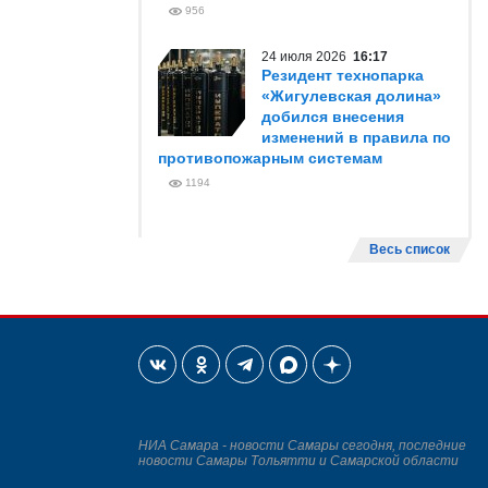
956
24 июля 2026
16:17
Резидент технопарка
«Жигулевская долина»
добился внесения
изменений в правила по
противопожарным системам
1194
Весь список
НИА Самара - новости Самары сегодня, последние
новости Самары Тольятти и Самарской области