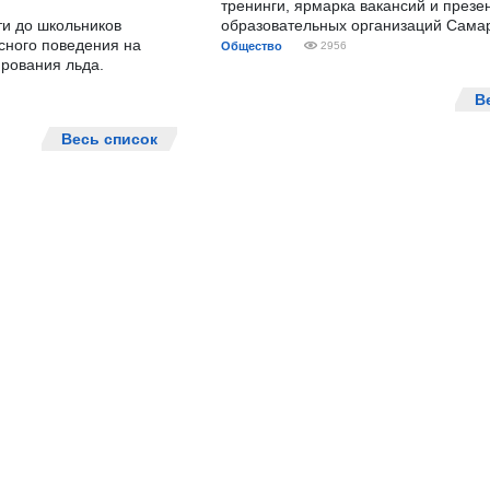
тренинги, ярмарка вакансий и презе
ти до школьников
образовательных организаций Сама
сного поведения на
Общество
2956
рования льда.
В
Весь список