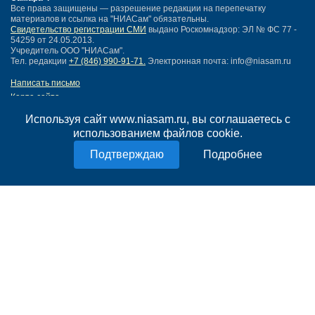
Все права защищены — разрешение редакции на перепечатку
материалов и ссылка на "НИАСам" обязательны.
Свидетельство регистрации СМИ
выдано Роскомнадзор: ЭЛ № ФС 77 -
54259 от 24.05.2013.
Учредитель ООО "НИАСам".
Тел. редакции
+7 (846) 990-91-71.
Электронная почта: info@niasam.ru
Написать письмо
Карта сайта
Нашли ошибку?
Используя сайт www.niasam.ru, вы соглашаетесь с
Политика конфиденциальности
использованием файлов cookie.
Согласие на обработку персональных данных
18+
Подробнее
НИА Самара - новости Самары сегодня, последние новости Самары
Тольятти и Самарской области
Создание сайта —
mediaidea