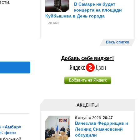
асти.
В Самаре не будет
концерта на площади
Куйбышева в День города
660
Весь список
Добавь себе виджет!
АКЦЕНТЫ
6 августа 2026
20:47
Вячеслав Федорищев и
с «Амбар»
Леонид Симановский
я: фото
обсудили
ся большой