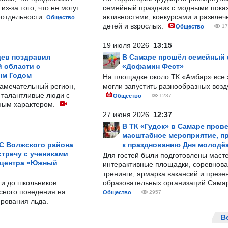
з-за того, что не могут
семейный праздник с модными показ
-отдельности.
активностями, конкурсами и развле
Общество
детей и взрослых.
Общество
17
19 июля 2026
13:15
ев поздравил
В Самаре прошёл семейный
 области с
«Дофамин Фест»
ым Годом
На площадке около ТК «Амбар» вс
замечательный регион,
могли запустить разнообразных воз
 талантливые люди с
Общество
1237
ным характером.
27 июня 2026
12:37
В ТК «Гудок» в Самаре пров
масштабное мероприятие, п
С Волжского района
к празднованию Дня молодё
тречу с учениками
Для гостей были подготовлены масте
 центра «Южный
интерактивные площадки, соревнова
тренинги, ярмарка вакансий и презе
ти до школьников
образовательных организаций Сама
сного поведения на
Общество
2957
рования льда.
В