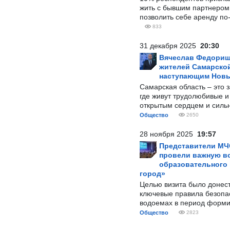
жить с бывшим партнером и
позволить себе аренду по
833
31 декабря 2025
20:30
Вячеслав Федорищ
жителей Самарской
наступающим Нов
Самарская область – это 
где живут трудолюбивые и
открытым сердцем и силь
Общество
2650
28 ноября 2025
19:57
Представители МЧ
провели важную вс
образовательного
город»
Целью визита было донес
ключевые правила безопа
водоемах в период форми
Общество
2823