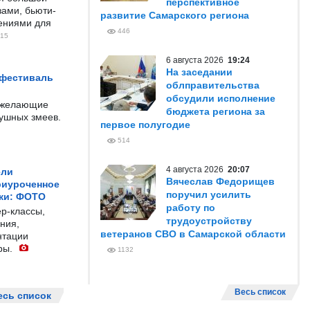
перспективное
ами, бьюти-
развитие Самарского региона
чениями для
446
15
6 августа 2026
19:24
На заседании
 фестиваль
облправительства
обсудили исполнение
е желающие
бюджета региона за
душных змеев.
первое полугодие
514
4 августа 2026
20:07
ели
Вячеслав Федорищев
риуроченное
поручил усилить
жи: ФОТО
работу по
р-классы,
трудоустройству
ния,
ветеранов СВО в Самарской области
нтации
ры.
1132
Весь список
есь список