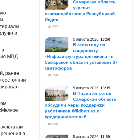
Самарская область
укрепит
ную
взаимодействие с Республикой
м,
Индия
териалы,
503
олучили
5 августа 2026
13:50
В этом году по
 в
нацпроекту
ния МВД
«Инфраструктура для жизни» в
Самарской области установят 37
светофоров
й, ранее
750
в состоянии
трировал
5 августа 2026
13:35
В Правительстве
Самарской области
ном
обсудили меры поддержки
 «Мелкое
работников Wildberries и
предпринимателей
946
езультатам
е решения в
5 августа 2026
11:59