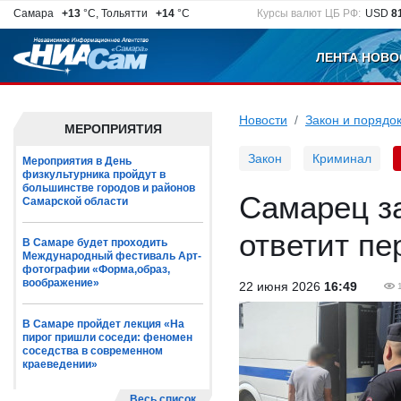
Самара
+13
°C, Тольятти
+14
°C
Курсы валют ЦБ РФ:
USD
8
ЛЕНТА НОВО
Новости
Закон и порядо
МЕРОПРИЯТИЯ
Закон
Криминал
Мероприятия в День
физкультурника пройдут в
большинстве городов и районов
Самарец з
Самарской области
ответит пе
В Самаре будет проходить
Международный фестиваль Арт-
фотографии «Форма,образ,
воображение»
22 июня 2026
16:49
В Самаре пройдет лекция «На
пирог пришли соседи: феномен
соседства в современном
краеведении»
Весь список