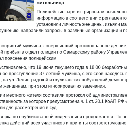
жительница.
Полицейские зарегистрировали выявлен
информацию в соответствии с регламенто
установили личность женщины, изъяли ма
рушению, направили запросы в различные организации и п
роприятий мужчина, совершивший противоправное деяние,
й прибыл в отдел полиции по Самарскому району Управле
дал пояснения полицейским.
становлено, что 19 июня текущего года в 18:00 безработны
ое преступление 37-летний мужчина, с его слов находясь 
, на ул. Ленинградской из хулиганских побуждений демонс
ум женщинам, при этом игнорировал их замечания.
ии местного жителя составили протокол об административ
твенность за которое предусмотрена ч. 1 ст. 20.1 КоАП РФ
ли для рассмотрения в суд.
верка по опубликованной видеозаписи продолжается. По р
енка действий всех участников и приняты соответствующи