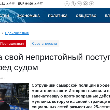
1.41
0.48
EUR
94.06
0.87
СТЕЙ
ЭКОНОМИКА
ПОЛИТИКА
ОБЩЕСТВО
БЛ
к
Происшествия
Происшествия
Советы юриста
а свой непристойный посту
ред судом
1031
Сотрудники самарской полиции в ходе
мониторинга сети Интернет выявили в
запечатлевшую противоправные дейс
мужчины, которую на своей странице в
социальных сетей разместила 25-летн