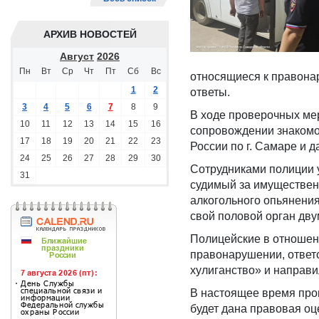
АРХИВ НОВОСТЕЙ
Август
2026
Пн
Вт
Ср
Чт
Пт
Сб
Вс
относящиеся к правона
1
2
ответы.
3
4
5
6
7
8
9
В ходе проверочных ме
10
11
12
13
14
15
16
сопровождении знакомо
17
18
19
20
21
22
23
России по г. Самаре и 
24
25
26
27
28
29
30
Сотрудниками полиции у
31
судимый за имущественн
алкогольного опьянения
свой половой орган дв
Полицейские в отношен
правонарушении, ответс
хулиганство» и направи
В настоящее время про
будет дана правовая оц