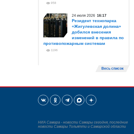
958
24 июля 2026
16:17
Резидент технопарка
«Жигулевская долина»
добился внесения
изменений в правила по
противопожарным системам
1196
Весь список
НИА Самара - новости Самары сегодня, последние
новости Самары Тольятти и Самарской области